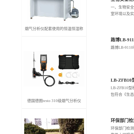
一、生物安全
书
室环境以及实
荣
烟气分析仪配套使用的恒温恒湿称
重系统
路博LB-9
誉
路博LB-91
联
系
LB-ZFB
方
LB-ZFB1
包符合《生态
式
德国德图testo 310级烟气分析仪
在
环保部门检测
环保部门检测
线