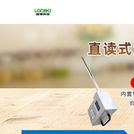
公
司
首
页
公
司
介
绍