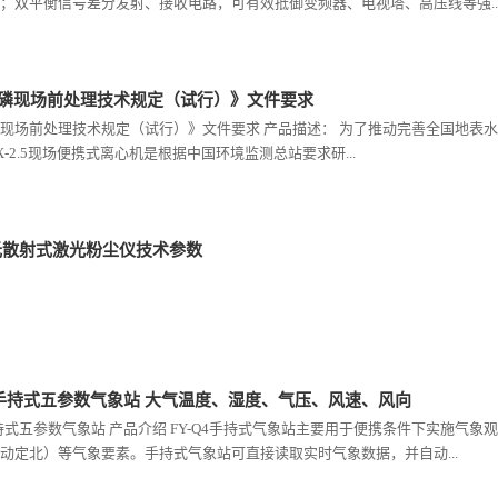
；双平衡信号差分发射、接收电路，可有效抵御变频器、电视塔、高压线等强..
磷现场前处理技术规定（试行）》文件要求
现场前处理技术规定（试行）》文件要求 产品描述： 为了推动完善全国地表
BX-2.5现场便携式离心机是根据中国环境监测总站要求研...
1 光散射式激光粉尘仪技术参数
Q4 手持式五参数气象站 大气温度、湿度、气压、风速、风向
4 手持式五参数气象站 产品介绍 FY-Q4手持式气象站主要用于便携条件下实施
动定北）等气象要素。手持式气象站可直接读取实时气象数据，并自动...