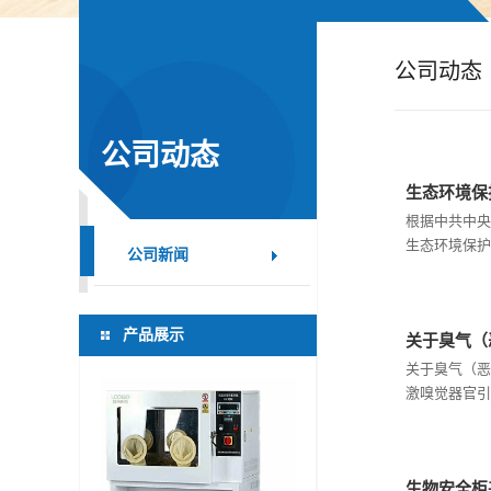
公
公司动态
司
动
公司动态
生态环境保
态
根据中共中央
生态环境保护
产
公司新闻
品
产品展示
关于臭气（
展
关于臭气（恶臭
激嗅觉器官引
厅
证
生物安全柜