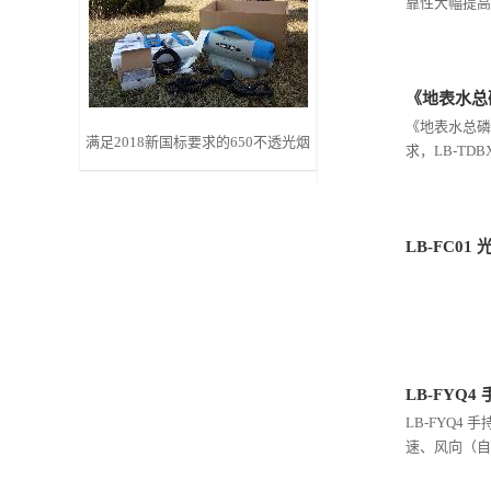
靠性大幅提高
留
言
《地表水总
《地表水总磷
满足2018新国标要求的650不透光烟
求，LB-TD
度计价格
LB-FC0
LB-FY
LB-FYQ
速、风向（自