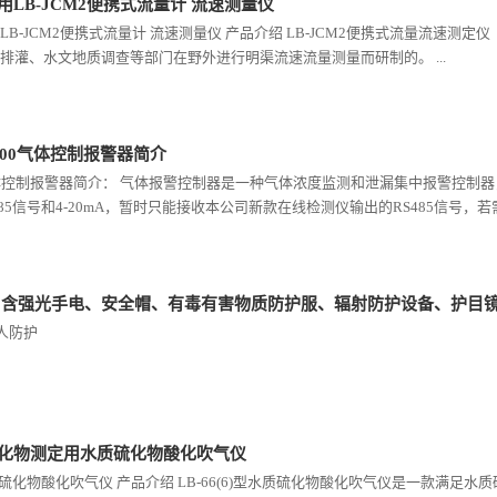
LB-JCM2便携式流量计 流速测量仪
LB-JCM2便携式流量计 流速测量仪 产品介绍 LB-JCM2便携式流量流速
排灌、水文地质调查等部门在野外进行明渠流速流量测量而研制的。 ...
000气体控制报警器简介
0气体控制报警器简介： 气体报警控制器是一种气体浓度监测和泄漏集中报警控
85信号和4-20mA，暂时只能接收本公司新款在线检测仪输出的RS485信号，若需.
 含强光手电、安全帽、有毒有害物质防护服、辐射防护设备、护目
个人防护
化物测定用水质硫化物酸化吹气仪
6)水质硫化物酸化吹气仪 产品介绍 LB-66(6)型水质硫化物酸化吹气仪是一款