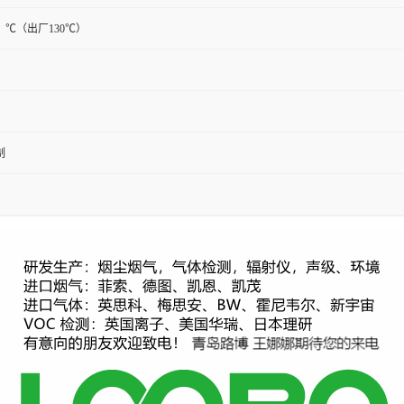
0）℃（出厂130℃）
制