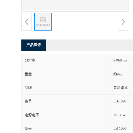
书
荣
誉
产品详请
联
≥Φ60mm
分辨率
系
重量
约4kg
方
品牌
青岛路博
式
LB-1090
货号
在
电源电压
＜180W
LB-1090
型号
线