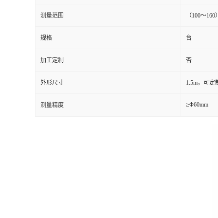
测量范围
（100～16
留
规格
台
言
加工定制
否
外形尺寸
1.5m，可定
≥Φ60mm
测量精度