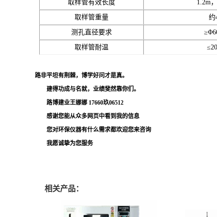
取样管有效长度
1.2m
取样管重量
约4
测孔直径要求
≥Φ6
取样管耐温
≤2
路非平坦有荆棘，博学好问才是真。
建得功成与名就，业绩斐然靠你们。
路博建业
王娜娜 17660玖06512
感谢您能从众多网页中看到我的信息
您对环保仪器有什么需求都欢迎您来咨询
我愿诚挚为您服务
相关产品：