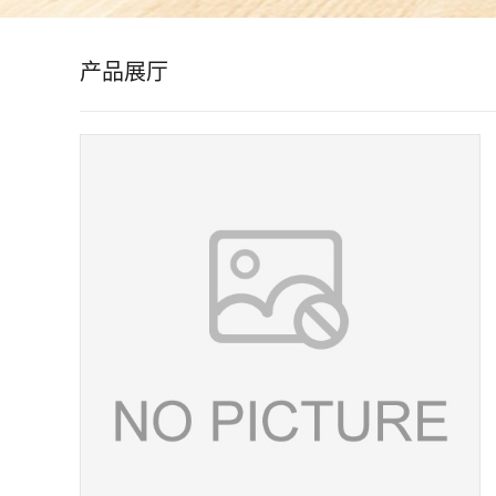
公
产品展厅
司
动
态
产
品
展
厅
证