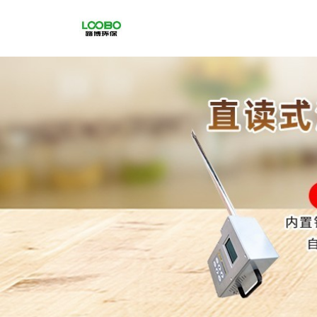
公
司
首
页
公
司
介
绍