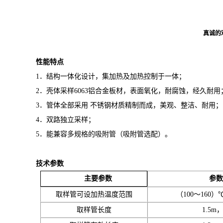
真诚的
性能特点
1．结构一体化设计，集加热及加热控制于一体；
2．壳体采样6063铝合金板材，表面氧化，耐腐蚀，经久耐用
3．管体全部采用 不锈钢材质精制而成，美观、整洁、耐用；
4．双路独立采样；
5．能兼容多规格的吸附管（吸附管选配）。
技
术
参数
参数
主要参数
取样管可设加热温度范围
（100～160）
取样管长度
1.5m