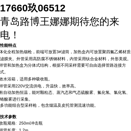
17660玖06512
青岛路博王娜娜期待您的来
电！
性能特点
体化全程加热烟枪，前端可放置
3#滤筒，加热盒内可放置聚四氟乙烯材质
滤膜夹。外管采用高防腐不锈钢材料，内管采用钛合金材料，外形美观。
样管和加热盒为分体式结构，根据不同采样需要可自由选择管路连接方
式。
效水浴箱，适用多种吸收瓶。
样管采用
220V交流供电，升温快，效率高。
有自动加热恒温，能对颗粒态、蒸汽态和气态硫酸雾、氟化氢、氯化氢、
铬酸雾进行采集。
多功能组合型采样枪，包含烟温及皮托管测流速功能
。
技术
参数
收瓶规格
: 250ml
冲击瓶
样管长度
: 1.2m