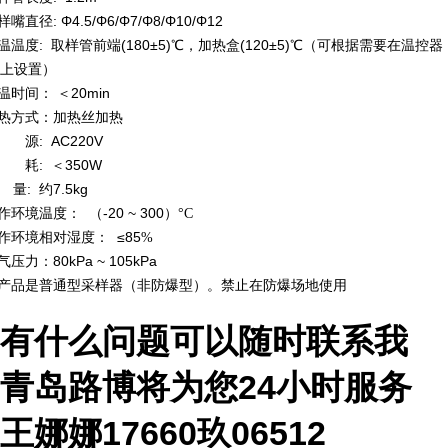
样嘴直径
: Φ4.5/Φ6/Φ7/Φ8/Φ10/Φ12
温温度
: 取样管前端(180±5)℃，加热盒(120±5)℃（可根据需要在温控器
上设置）
温时间：
＜
20min
热方式：加热丝加热
电 源
: AC220V
功 耗
: ＜350W
量
: 约7.5kg
作环境温度：
（
-20 ~ 300）
°
C
作环境相对湿度：
≤85
%
气压力：
80kPa ~ 105kPa
产品是普通型采样器（非防爆型）。禁止在防爆场地使用
有什么问题可以随时联系我
青岛路博将为您
24
小时服务
王娜娜
17660玖06512