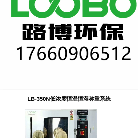
LB-350N
低浓度
恒温恒湿称重
系统