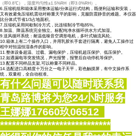
（即0.8℃），湿度均匀性±1.5%RH（即3.0%RH）。
6.压缩机组和箱体采用整体运输/分体运行式结构，既便利运输和安装，
又有效避免压缩机震动对称重天平的影响，克服防震静音的难题。本仪器
比分体式节省1/3占地面积。
7.压缩机采用间歇制冷方式，比连续制冷节电85%。
8.加温、降温系统完全独立。
标配纯净水循环供水方式加湿。
9.送风循环系统：耐温低噪音空调形电机，多叶式轴流风轮。
10.箱体上有二个操作入口，并用乳胶长手套进行隔离，避免人工操作过
程中对恒温恒湿条件的影响。
11.整体设备超温、过载、漏电保护，压缩机超压保护、低压保护。
12.如遇漏电等突发情况，声光报警，报警后自动停机等保护。
13.配置不同样品支架,可以称量不同样品。
14.选配进口高精度十万分之一电子天平，彩色触摸屏，有中文操作系
统，双量程，全自动校准。
有什么问题可以随时联系我
青岛路博将为您
24
小时服务
王娜娜
17660玖06512
****************************