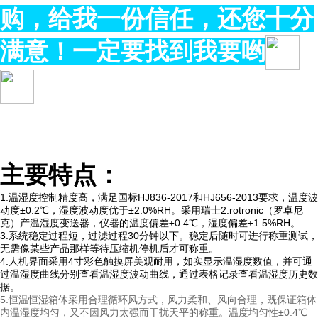
购，给我一份信任，还您十分
满意！一定要找到我要哟
主要特点：
1.温湿度控制精度高，满足国标HJ836-2017和HJ656-2013要求，温度波
动度±0.2℃，湿度波动度优于±2.0%RH。采用瑞士2.rotronic（罗卓尼
克）产温湿度变送器，仪器的温度偏差±0.4℃，湿度偏差±1.5%RH。
3.系统稳定过程短，过滤过程30分钟以下。稳定后随时可进行称重测试，
无需像某些产品那样等待压缩机停机后才可称重。
4.人机界面采用4寸彩色触摸屏美观耐用，如实显示温湿度数值，并可通
过温湿度曲线分别查看温湿度波动曲线，通过表格记录查看温湿度历史数
据。
5.恒温恒湿箱体采用合理循环风方式，风力柔和、风向合理，既保证箱体
内温湿度均匀，又不因风力太强而干扰天平的称重。温度均匀性±0.4℃