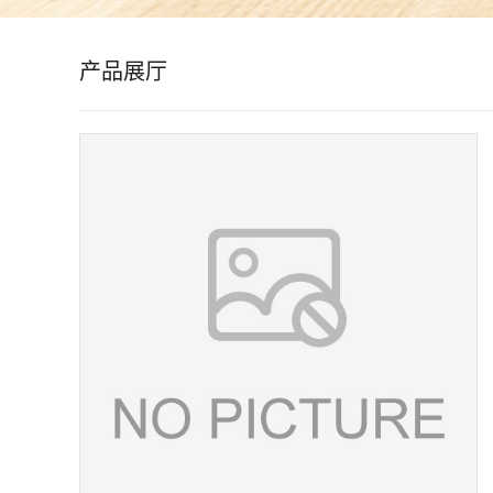
公
产品展厅
司
动
态
产
品
展
厅
证