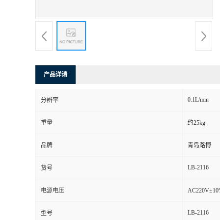
书
荣
誉
产品详请
联
0.1L/min
分辨率
系
重量
约25kg
方
品牌
青岛路博
式
LB-2116
货号
在
电源电压
AC220V±1
LB-2116
型号
线