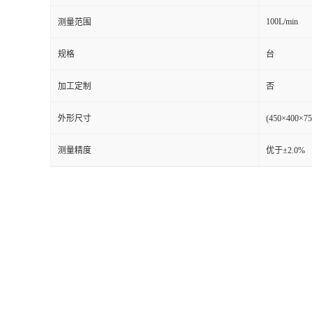
100L/min
测量范围
留
规格
台
言
加工定制
否
外形尺寸
(450×400
测量精度
优于±2.0%