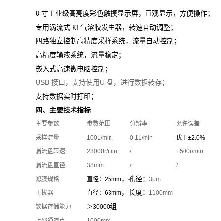
8 寸
工业级高亮度彩色触摸显示屏，直观显示，方便操作；
专用涡流式
KI
气溶胶发生器，转速自动调整；
四路独立控制高精度采样系统，流量自动控制；
高精度输液系统，流量稳定；
嵌入式高速微电脑控制；
USB
接口，支持使用
U
盘，进行数据转存；
支持数据实时打印；
四、主要技术指标
主要参数
参数范围
分辨率
允许误差
采样流量
100L/min
0.1L/min
优于
±2.0%
涡流盘转速
28000r/min
/
±500r/min
涡流盘直径
38mm
/
/
，孔径：
滤膜规格
直径：
25mm
3μm
，长度：
干扰器
直径：
63mm
1100mm
组
数据存储能力
＞
30000
上部通道点
1000mm