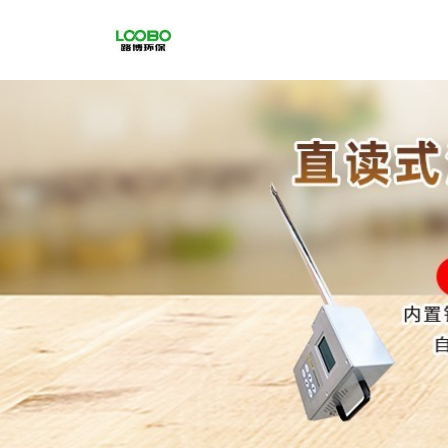
公
司
首
页
公
司
介
绍