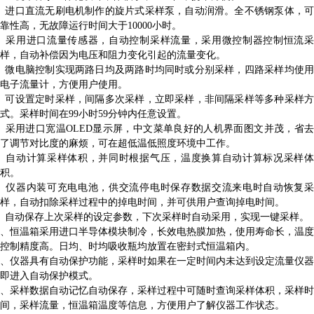
、进口直流无刷电机制作的旋片式采样泵，自动润滑。全不锈钢泵体，可
靠性高，无故障运行时间大于10000小时。
3、采用进口流量传感器，自动控制采样流量，采用微控制器控制恒流采
样，自动补偿因为电压和阻力变化引起的流量变化。
、微电脑控制实现两路日均及两路时均同时或分别采样，四路采样均使用
电子流量计，方便用户使用。
、可设置定时采样，间隔多次采样，立即采样，非间隔采样等多种采样方
式。采样时间在99小时59分钟内任意设置。
、采用进口宽温OLED显示屏，中文菜单良好的人机界面图文并茂，省去
了调节对比度的麻烦，可在超低温低照度环境中工作。
7、自动计算采样体积，并同时根据气压，温度换算自动计算标况采样体
积。
8、仪器内装可充电电池，供交流停电时保存数据交流来电时自动恢复采
样，自动扣除采样过程中的掉电时间，并可供用户查询掉电时间。
、自动保存上次采样的设定参数，下次采样时自动采用，实现一键采样。
0、恒温箱采用进口半导体模块制冷，长效电热膜加热，使用寿命长，温度
控制精度高。日均、时均吸收瓶均放置在密封式恒温箱内。
1、仪器具有自动保护功能，采样时如果在一定时间内未达到设定流量仪器
即进入自动保护模式。
2、采样数据自动记忆自动保存，采样过程中可随时查询采样体积，采样时
间，采样流量，恒温箱温度等信息，方便用户了解仪器工作状态。