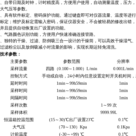
3、自带日期及时钟，计时精度高，方便用户使用，自动测量温度，压力，
大气压等参数。
4、具有软件标定、密码保护功能。通过键盘即可对仪器流量、温度等进行
标定；维护及标定需输入密码，保证仪器安全，不会被轻易的修改出错，
并且提供自动恢复出厂设置的功能。
5、气路颜色识别功能，方便用户快速准确连接管路。
6、独特的干燥、过滤、防倒吸三合一设计的干燥筒，可以高效干燥湿气、
过滤粉尘以及放倒吸减小对流量的影响，实现长期运转免清洗。
技术参数：
主要参数
参数范围
分辨率
采样流量
四路（0.100～1.000）L/min
0.001L/min
控制方式
手动或自动，24小时内任意设置定时开关机时间，
延时时间
1min～99h59min
1min
采样时间
1min～99h59min
1min
间隔时间
1min～99h59min
1min
采样次数
1～99 次
采样体积
9999.99L
恒温箱控温范围
(15～30)℃出厂设置23℃
0.1℃
大气压
（70～130）Kpa
0.1Kpa
计前温度
(-30～+99) ℃
0.1℃