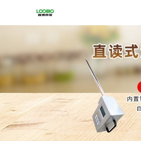
公
司
首
页
公
司
介
绍