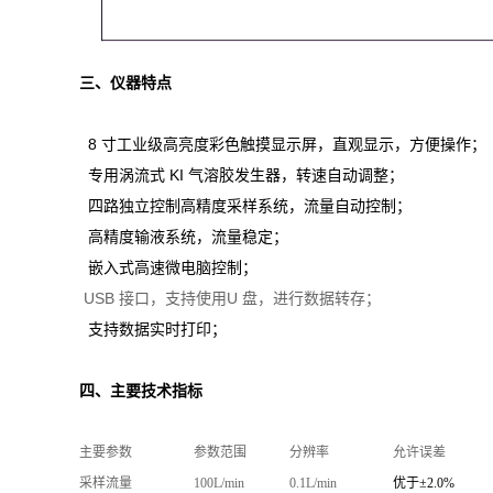
三、仪器特点
8 寸
工业级高亮度彩色触摸显示屏，直观显示，方便操作；
专用涡流式
KI
气溶胶发生器，转速自动调整；
四路独立控制高精度采样系统，流量自动控制；
高精度输液系统，流量稳定；
嵌入式高速微电脑控制；
USB
接口，支持使用
U
盘，进行数据转存；
支持数据实时打印；
四、主要技术指标
主要参数
参数范围
分辨率
允许误差
采样流量
100L/min
0.1L/min
优于
±2.0%