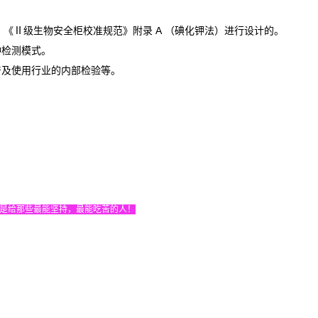
0
《
Ⅱ
级生物安全柜校准规范》附录
A
（碘化钾法）进行设计的。
种检测模式。
产及使用行业的内部检验等。
是给那些最能坚持，最能吃苦的人！