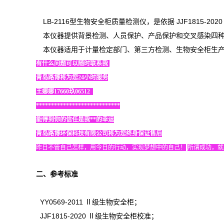
LB-2116
型生物安全柜质量检测仪，是依据
JJF1815-202
本仪器提供背景检测、人员保护、产品保护和交叉感染四
本仪器适用于计量检定部门、第三方检测、生物安全柜生
有什么问题可以随时联系我
青岛路博将为您
24
小时服务
王娜娜
17660玖06512
****************************
能得到你的信任是我
**
的幸运
青岛路博环保科技有限公司将为您终身保证售后
昨日不管自己怎样，用今日的行动，实现梦想中的自己！
所谓成功，就
二、
参考标准
YY0569-2011 Ⅱ
级生物安全柜；
JJF1815-2020 Ⅱ
级生物安全柜校准；