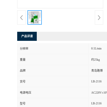
书
荣
誉
产品详请
联
0.1L/min
分辨率
系
重量
约25kg
方
品牌
青岛路博
式
LB-2116
货号
在
电源电压
AC220V±1
LB-2116
型号
线