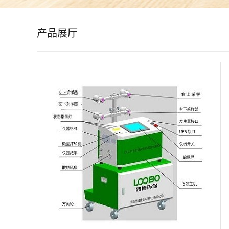
公
产品展厅
司
动
态
产
品
展
厅
证