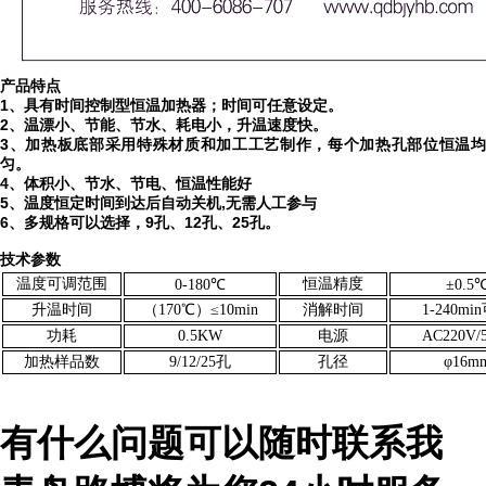
产品特点
1
、具有时间控制型恒温加热器；时间可任意设定。
2、温漂小、节能、节水、耗电小，升温速度快。
3、加热板底部采用特殊材质和加工工艺制作，每个加热孔部位恒温均
匀。
4、体积小、节水、节电、恒温性能好
5
、温度恒定时间到达后自动关机
,
无需人工参与
6
、多规格可以选择，
9
孔、
12
孔、
25
孔。
技术参数
温度可调范围
恒温精度
0-180℃
±0.5
升温时间
（170℃）≤10min
消解时间
1-240mi
功耗
0.5KW
电源
AC220V/
加热样品数
9/12/25孔
孔径
φ16m
有什么问题可以随时联系我