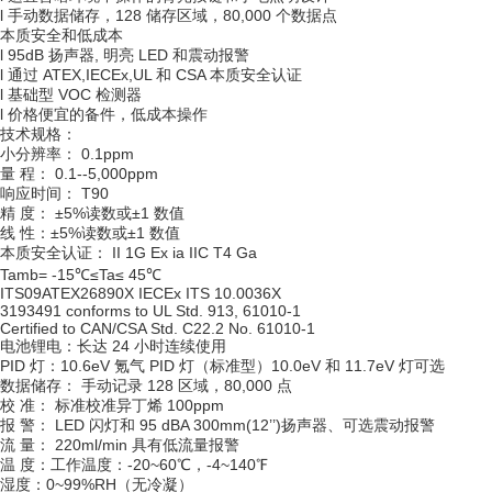
l 手动数据储存，128 储存区域，80,000 个数据点
本质安全和低成本
l 95dB 扬声器, 明亮 LED 和震动报警
l 通过 ATEX,IECEx,UL 和 CSA 本质安全认证
l 基础型 VOC 检测器
l 价格便宜的备件，低成本操作
技术规格：
小分辨率： 0.1ppm
量 程： 0.1--5,000ppm
响应时间： T90
精 度： ±5%读数或±1 数值
线 性：±5%读数或±1 数值
本质安全认证： II 1G Ex ia IIC T4 Ga
Tamb= -15℃≤Ta≤ 45℃
ITS09ATEX26890X IECEx ITS 10.0036X
3193491 conforms to UL Std. 913, 61010-1
Certified to CAN/CSA Std. C22.2 No. 61010-1
电池锂电：长达 24 小时连续使用
PID 灯：10.6eV 氪气 PID 灯（标准型）10.0eV 和 11.7eV 灯可选
数据储存： 手动记录 128 区域，80,000 点
校 准： 标准校准异丁烯 100ppm
报 警： LED 闪灯和 95 dBA 300mm(12’’)扬声器、可选震动报警
流 量： 220ml/min 具有低流量报警
温 度：工作温度：-20~60℃，-4~140℉
湿度：0~99%RH（无冷凝）