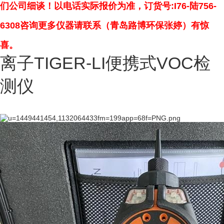
们公司细谈！以电话实际报价为准
，订货号
:
I76
-
陆
756
-
6308咨询更多仪器请联系
（
青岛路博环保
张婷）有惊
喜
。
离子TIGER-LI便携式VOC检
测仪