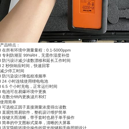
产品特点：
l 在所有环境中测量量程：0.1-5000ppm
l 专利防潮至 99%RH，无需作湿度补偿
l 防污设计减少读数漂移和延长工作时间
l 2 秒快响应时间，快速回零
减少停工时间
l 防污染设计降低校准频率
l 24 小时连续使用锂电电池
l 6.5 个小时充电，正常运行时间
l 电池可在易爆环境中更换
l 在数分钟内更换滤片和灯
使用简单
l 可选校正因子直接测量浓度得出读数
l 直观性简易软件，整机设计维护简单
l 按键大而清晰，带手套时也易于单手操作
l 简单的中文图标式菜单，清晰的大屏幕
l 适宜昏暗环境中操作的背光按键和手电照明设计