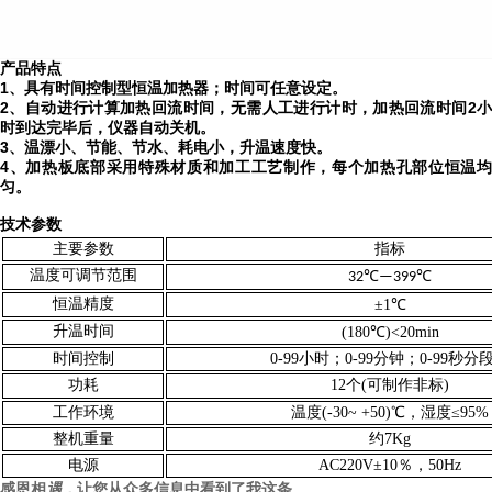
产品特点
1、具有时间控制型恒温加热器；时间可任意设定。
2、自动进行计算加热回流时间，无需人工进行计时，加热回流时间2小
时到达完毕后，仪器自动关机。
3、温漂小、节能、节水、耗电小，升温速度快。
4、加热板底部采用特殊材质和加工工艺制作，每个加热孔部位恒温均
匀。
技术参数
主要参数
指标
温度可调节范围
32℃—399℃
恒温精度
±1℃
升温时间
(180℃)<20min
时间
控制
0-99小时；0-99分钟；0-99秒分
12个(可制作非标)
功耗
工作环境
温度(-30~ +50)℃，湿度≤95%
整机重量
约
7
Kg
电源
AC220V±10％，50Hz
感恩相
遇，
让您从众多信息中看到了我这条