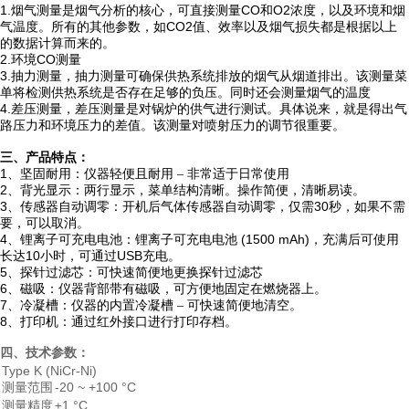
1.
CO
O
2
浓度，以及环境和烟
烟气测量是烟气分析的核心，可直接测量
和
气温度。所有的其他参数，如CO
2
值、效率以及烟气损失都是根据以上
的数据计算而来的。
2.
CO
环境
测量
3.
抽力测量，抽力测量可确保供热系统排放的烟气从烟道排出。该测量菜
单将检测供热系统是否存在足够的负压。同时还会测量烟气的温度
4.
差压测量，差压测量是对锅炉的供气进行测试。具体说来，就是得出气
路压力和环境压力的差值。该测量对喷射压力的调节很重要。
三、
产品特点：
1
、坚固耐用：仪器轻便且耐用 – 非常适于日常使用
2
、背光显示：两行显示，菜单结构清晰。操作简便，清晰易读。
3
30
、传感器自动调零：开机后气体传感器自动调零，仅需
秒，如果不需
要，可以取消。
4
(1500 mAh)
、锂离子可充电电池：锂离子可充电电池
，充满后可使用
10
USB
长达
小时，可通过
充电。
5
、探针过滤芯：可快速简便地更换探针过滤芯
6
、磁吸：仪器背部带有磁吸，可方便地固定在燃烧器上。
7
、冷凝槽：仪器的内置冷凝槽 – 可快速简便地清空。
8
、打印机：通过红外接口进行打印存档。
四、技术参数：
Type K (NiCr-Ni)
测量范围
-20 ~ +100 °C
测量精度
±1 °C