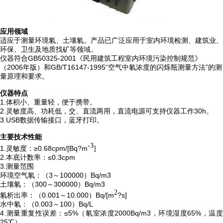
应用领域
适应于测量环境氡、土壤氡。产品已广泛应用于室内环境检测、建筑业、
环保、卫生及地质找矿等领域。
仪器符合
GB50325-2001
《民用建筑工程室内环境污染控制规范》
（
2006
年版）和
GB/T16147-1995“
空气中氡浓度的闪烁瓶测量方法
”
的测
量原理和要求。
仪器特点
1.
体积小、重量轻，便于携带。
2.
灵敏度高、功耗低，交、直流两用，直流电源可支持仪器工作
30h
。
3.USB
数据传输接口，蓝牙打印。
主要技术性能
-3
1.
灵敏度：
≥
0.68cpm/[Bq
?
m
]
2.
本底计数率：
≤
0.3cpm
3.
测量范围
环境空气氡：（
3
～
100000
）
Bq/m
3
土壤氡：（
300
～
300000
）
Bq/m
3
2
氡析出率：（
0.001
～
10.000
）
Bq/[m
?
s]
水中氡：（
0.003
～
100
）
Bq/L
4.
测量重复性误差：
≤
5%
（氡室浓度
2000Bq/m
3
，环境湿度
65%
，温度
25
℃
）。