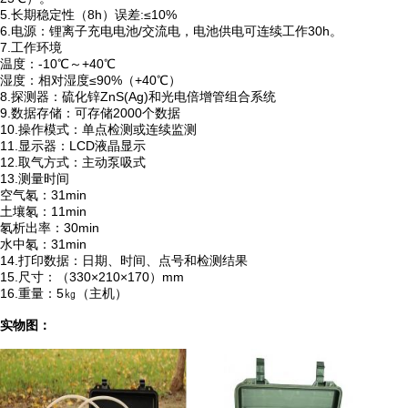
5.
长期稳定性（
8h
）误差
:
≤
10%
6.
电源：锂离子充电电池
/
交流电，电池供电可连续工作
30h
。
7.
工作环境
温度：
-10
℃
～
+40
℃
湿度：相对湿度
≤
90%
（
+40
℃
）
8.
探测器：硫化锌
ZnS(Ag)
和光电倍增管组合系统
9.
数据存储：可存储
2000
个数据
10.
操作模式：单点检测或连续监测
11.
显示器：
LCD
液晶显示
12.
取气方式：主动泵吸式
13.
测量时间
空气氡：
31min
土壤氡：
11min
氡析出率：
30min
水中氡：
31min
14.
打印数据：日期、时间、点号和检测结果
15.
尺寸：（
330
×
210
×
170
）
mm
16.
重量：
5
㎏（主机）
实物图：