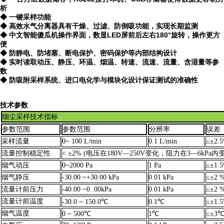
析
◆ 一键采样功能
◆ 高效水气分离器具有干燥、过滤、防倒吸功能，实现长期监测
◆ 中文智能傻瓜机操作界面，数显LED屏前后左右180°旋转，操作更方
便
◆ 防静电、防堵塞、断电保护、密码保护等内部结构设计
◆ 实时读取动压、静压、环温、烟温、转速、流速、流量、含湿量等参
数
◆ 防吸附采样系统、进口电化学与模块化设计保证测试的准确性
技术
参数
烟尘采样技术指标
参数范围
参数范围
分辨率
误差
采样流量
0
~
1
0
0
L/min
0.1 L/min
≤±2.
流量控制稳定性
< ±2% (电压在180V—250V变化，阻力在3—6kPa内
烟气动压
0~2000 Pa
1 Pa
≤±1.
烟气静压
-30.00 ~+30.00 kPa
0.01 kPa
≤±2 
流量计前压力
-40.00 ~0 .00kPa
0.01 kPa
≤±2 
流量计前温度
-30.0 ~ 150.0℃
0.1℃
≤±1.
烟气温度
0 ~ 500℃
1℃
≤±3