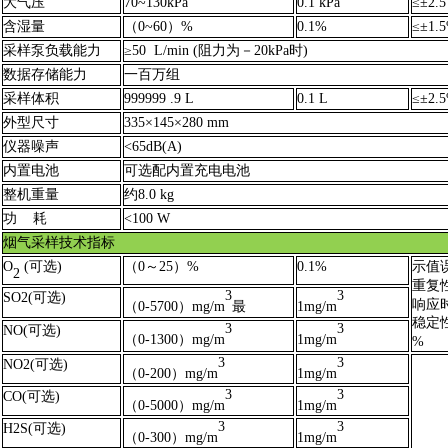
大气压
70~130kPa
0.1 kPa
≤±2.
含湿量
（0~60）%
0.1%
≤±1.
采样泵负载能力
≥50 L/min (阻力为－20kPa时)
数据存储能力
一百万组
采样体积
999999 .9 L
0.1 L
≤±2.
外型尺寸
335×145×280 mm
仪器噪声
<65dB(A)
内置电池
可选配内置充电电池
整机重量
约8.0 kg
功 耗
<100 W
烟气采样技术指标
O
(可选)
（0～25）%
0.1%
示值误
2
重复性
3
3
SO2
(可选)
响应时
（0-5700）mg/
m
最
1mg/
m
稳定
3
3
NO
(可选)
（0-1300）mg/
m
1mg/
m
%
3
3
NO2
(可选)
（0-200）mg/
m
1mg/
m
3
3
CO
(可选)
（0-5000）mg/
m
1mg/
m
3
3
H2S
(可选)
（0-300）mg/
m
1mg/
m