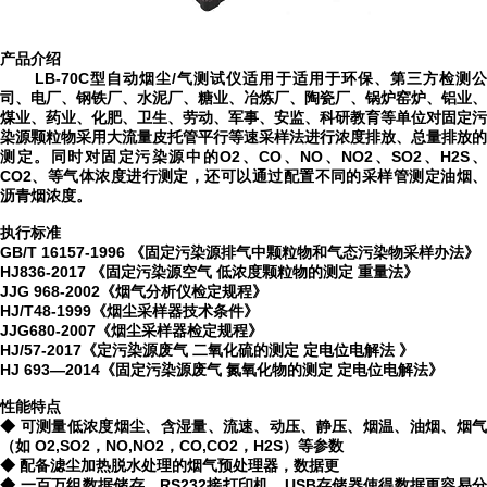
产品介绍
LB-70C型自动烟尘/气测试仪适用于适用于环保、第三方检测公
司、电厂、钢铁厂、水泥厂、糖业、冶炼厂、陶瓷厂、锅炉窑炉、铝业、
煤业、药业、化肥、卫生、劳动、军事、安监、科研教育等单位对固定污
染源颗粒物采用大流量皮托管平行等速采样法进行浓度排放、总量排放的
测定。同时对固定污染源中的O2、CO、NO、NO2、SO2、H2S、
CO2、等气体浓度进行测定，还可以通过配置不同的采样管测定油烟、
沥青烟浓度。
执行标准
GB/T 16157-1996 《固定污染源排气中颗粒物和气态污染物采样办法》
HJ836-2017 《固定污染源空气 低浓度颗粒物的测定 重量法》
JJG 968-2002《烟气分析仪检定规程》
HJ/T48-1999《烟尘采样器技术条件》
JJG680-2007《烟尘采样器检定规程》
HJ/57-2017《
定污染源废气
二氧化硫的测定
定电位电解法
》
HJ 693—2014《固定污染源废气 氮氧化物的测定 定电位电解法》
性能特点
◆ 可测量低浓度
烟尘、含湿量、流速、动压、静压、烟温、油烟、烟
（如
O2,SO2，NO,NO2，CO,CO2，H2S）等参数
◆ 配备滤尘加热脱水处理的烟气预处理器，数据更
◆ 一百万组数据储存，RS232接打印机、USB存储器使得数据更容易分