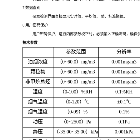
7
数据直观
仪器检测界面直接显示实时值、平均值、 值、标准限值。
8
用户密码保护
用户密码保护，进行内部参数校正时，必须输入正确密码，确保
技术参数
参数范围
分辨率
油烟浓度
（0~60.0）mg/m3
0.
00
1mg/m3
颗粒物
（0~60.0）mg/m3
0.
00
1mg/m3
非甲烷总烃
（0~60.0）mg/m3
0.
00
1mg/m3
湿度
（0-100）%RH
0.
1%RH
烟气温度
（0-120）℃
±
0.1
℃
烟气湿度
（0-99）%
0.1
%
动压
（
0~2500
）
Pa
0.1Pa
静压
（-3
5
.00~
35
.00）kPa
0.0
0
1kPa