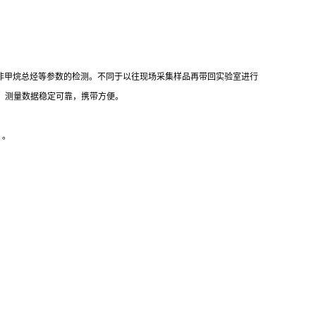
非甲烷总烃等参数的检测。不同于以往现场采集样品再带回实验室进行
高、测量数据稳定可靠，携带方便。
）。