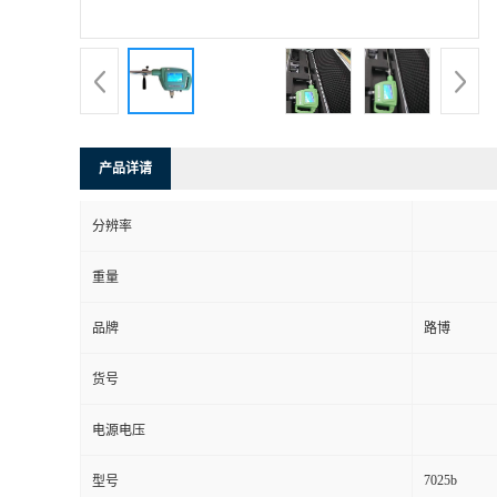
书
荣
誉
产品详请
联
分辨率
系
重量
方
品牌
路博
式
货号
在
电源电压
7025b
型号
线