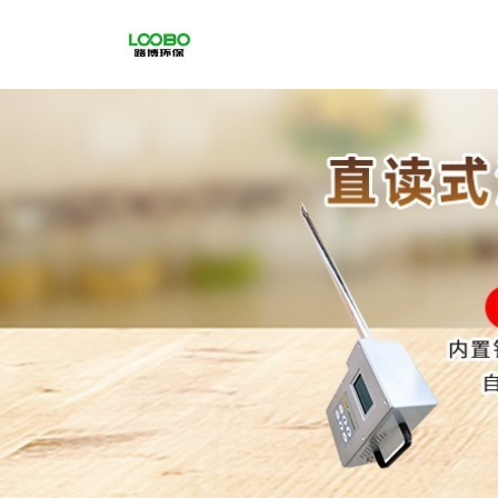
公
司
首
页
公
司
介
绍