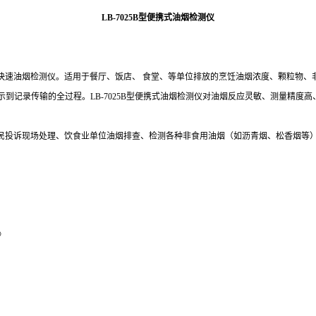
LB-70
25B
型便携式油烟检测仪
快速油烟检测仪。适用于餐厅、饭店、 食堂、等单位排放的烹饪油烟浓度、颗粒物、
示到记录传输的全过程。
LB-7025B型便携式油烟检测仪对油烟反应灵敏、测量精度
民投诉现场处理、饮食业单位油烟排查、检测各种非食用油烟（如沥青烟、松香烟等
》