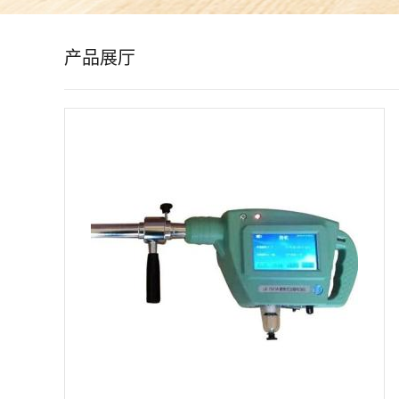
公
产品展厅
司
动
态
产
品
展
厅
证