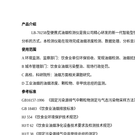
产品介绍
LB-7025B
型便携式油烟检测仪是我公司精心研发的新一代智能型
分析的方式，本检测仪能在现场完成油烟浓度检测、数据处理、分析显
使用范围
A
环境监测、监察部门：饮食业单位环保验收、常规油烟检测、油烟扰
B
城市管理部门：饮食业油烟污染整治、现场行政处罚。
C
高校、科研院所：油烟方面相关课题研究
。
D
工业油烟的油烟浓度、颗粒物、非甲烷总烃的监测
。
参考标准
GB16157-1996 《固定污染源排气中颗粒物测定与气态污染物采样方法
GB 18483
《饮食业油烟排放标准》
HJ 554
《饮食业环境保护技术规范》
HJ/T 62
《饮食业油烟净化设备技术要求及检测技术规范》
HJ/T 38
《固定污染源排气中非甲烷总烃的测定》