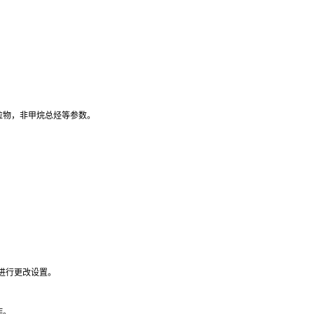
粒物，非甲烷总烃等参数。
进行更改设置。
作。