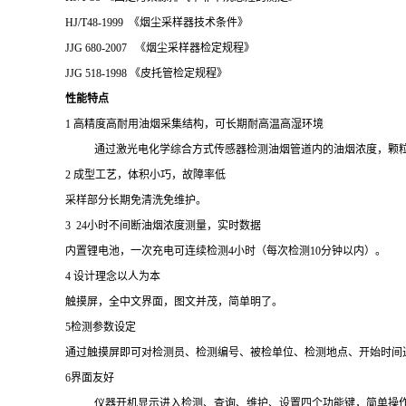
HJ/T48-1999 《烟尘采样器技术条件》
JJG 680-2007 《
烟尘采样器检定规程
》
JJG 518-1998 《皮托管检定规程》
性能特点
1
高精度高耐用油烟采集结构，可长期耐高温高湿环境
通过激光电化学综合方式传感器检测油烟管道内的油烟浓度，颗
2
成型工艺，体积小巧，故障率低
采样部分长期免清洗免维护。
3 24
小时不间断油烟浓度测量，实时数据
内置锂电池，一次充电可连续检测
4
小时（每次检测
10
分钟以内）。
4
设计理念以人为本
触摸屏，全中文界面，图文并茂，简单明了
。
5检测参数设定
通过
触摸屏即可对检测员、检测编号、被检单位、检测地点、开始时间
6
界面友好
仪器开机显示进入检测、查询、维护、设置四个功能键，简单操