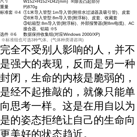
尺寸
W152×H152×D42(mm) ※除去凸起部分
重量
约870g
标准套 ※4
①1米导入管型:1m导入管(附排水过滤器及吸引管)、皮套
②8米导入管型:8m导入管(附浮标)、皮套、收藏套
③铝箱型:8m导入管(附浮标)、外部报警器(附8m电缆)、AC
接合器、铝箱 ※5
选件 ※6
数据保持收集组(对应Windows 2000/XP)
※标准组也可选3种气体。(气体种类请咨询)
完全不受别人影响的人，并不
是强大的表现，反而是另一种
封闭，生命的内核是脆弱的，
是经不起推敲的，就像只能单
向思考一样。这是在用自以为
是的姿态拒绝让自己的生命向
更美好的状态趋近。