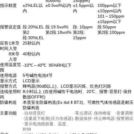
50vol%)
150ppm)
指示精度
±2%LEL以
±0.5vol%以内
±1.5ppm以
100ppm以下
内
内
±10ppm以内
101～150ppm
±15ppm以下
报警设定值
段:20%LEL
段:19.5vol%
段: 10ppm
段:50ppm
第2
第2段:18vol%
第2段:
第2段:100ppm
段:30%LEL
15ppm
应答
1米导
25秒以内
时间
入管
8米导
40秒以内
入管
使用温度范
-10℃～40℃ 95%RH以下
围
使用电源
5号碱性电池4节
显示方式
LCD显示
报警方式
蜂鸣器(90dB以上)、LCD显示闪烁、红色灯闪烁
连续使用时
8小时以上 (在使用碱性干电池时、20℃、报警·背景灯·保持
间
数据OFF时)
防爆构造
本质安全防爆构造(Ex ibd Ⅱ BT3)、可燃性气体传感器是耐压
防爆构造
主要功能
·自动背景灯
·零点调试
·保持峰值
·音量调整
·流量底下检测(压力传感器)
·数据保持
·停止蜂鸣器
·报警测试
·显示电池残留量、温度、
时钟