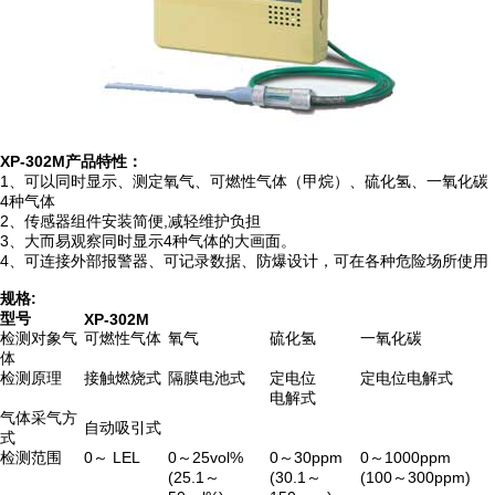
XP-302M
产品特性：
1
、可以同时显示、测定氧气、可燃性气体（甲烷）、硫化氢、一氧化碳
4
种气体
2
、传感器组件安装简便
,
减轻维护负担
3
、大而易观察同时显示
4
种气体的大画面。
4
、可连接外部报警器、可记录数据、防爆设计，可在各种危险场所使用
规格:
型号
XP-302M
检测对象气
可燃性气体
氧气
硫化氢
一氧化碳
体
检测原理
接触燃烧式
隔膜电池式
定电位
定电位电解式
电解式
气体采气方
自动吸引式
式
检测范围
0～ LEL
0～25vol%
0～30ppm
0～1000ppm
(25.1～
(30.1～
(100～300ppm)