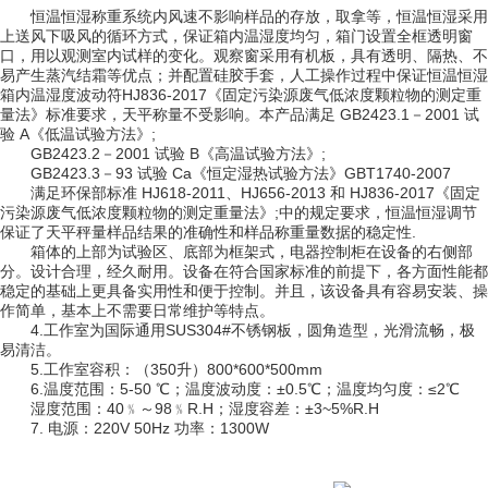
恒温恒湿称重系统内风速不影响样品的存放，取拿等，恒温恒湿采用
上送风下吸风的循环方式，保证箱内温湿度均匀，箱门设置全框透明窗
口，用以观测室内试样的变化。观察窗采用有机板，具有透明、隔热、不
易产生蒸汽结霜等优点；并配置硅胶手套，人工操作过程中保证恒温恒湿
箱内温湿度波动符HJ836-2017《固定污染源废气低浓度颗粒物的测定重
量法》标准要求，天平称量不受影响。本产品满足 GB2423.1－2001 试
验 A《低温试验方法》;
GB2423.2－2001 试验 B《高温试验方法》;
GB2423.3－93 试验 Ca《恒定湿热试验方法》GBT1740-2007
满足环保部标准 HJ618-2011、HJ656-2013 和 HJ836-2017《固定
污染源废气低浓度颗粒物的测定重量法》;中的规定要求，恒温恒湿调节
保证了天平秤量样品结果的准确性和样品称重量数据的稳定性.
箱体的上部为试验区、底部为框架式，电器控制柜在设备的右侧部
分。设计合理，经久耐用。设备在符合国家标准的前提下，各方面性能都
稳定的基础上更具备实用性和便于控制。并且，该设备具有容易安装、操
作简单，基本上不需要日常维护等特点。
4.工作室为国际通用SUS304#不锈钢板，圆角造型，光滑流畅，极
易清洁。
5.工作室容积：（350升）800*600*500mm
6.温度范围：5-50 ℃；温度波动度：±0.5℃；温度均匀度：≤2℃
湿度范围：40﹪～98﹪R.H；湿度容差：±3~5%R.H
7. 电源：220V 50Hz 功率：1300W