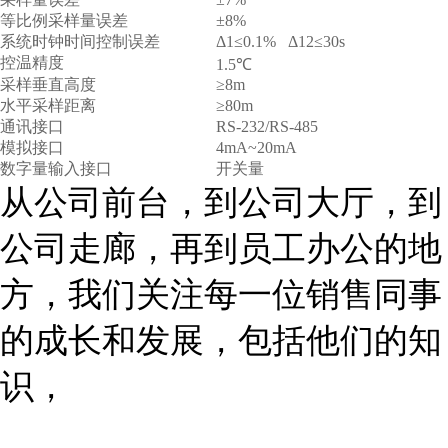
等比例采样量误差
±8%
系统时钟时间控制误差
Δ1≤0.1% Δ12≤30s
控温精度
1.5℃
采样垂直高度
≥8m
水平采样距离
≥80m
通讯接口
RS-232/RS-485
模拟接口
4mA~20mA
数字量输入接口
开关量
从公司前台，到公司大厅，到
公司走廊，再到员工办公的地
方，我们关注每一位销售同事
的成长和发展，包括他们的知
识，