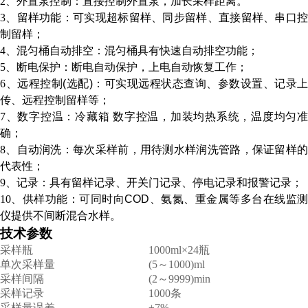
2、
外置泵控制：直接控制外置泵，加长采样距离。
3、
留样功能：可实现超标留样、同步留样、直接留样、串口
制留样；
4、
混匀桶自动排空：混匀桶具有快速自动排空功能；
5、
断电保护：断电自动保护，上电自动恢复工作；
6
、
远程控制
(选配)：可实现远程状态查询、参数设置、记录上
传、远程控制留样等；
7
、
数字控温：冷藏箱 数字控温，加装均热系统，温度均匀
确；
8
、
自动润洗：每次采样前，用待测水样润洗管路，保证留样
代表性；
9
、
记录：具有留样记录、开关门记录、停电记录和报警记录；
10
、
供样功能：可同时向
COD、氨氮、重金属等多台在线监
仪提供不间断混合水样
。
技术参数
采样瓶
1000ml×2
4
瓶
单次采样量
(5～1000)ml
采样间隔
(2～9999)min
采样记录
1000条
采样量误差
±7%