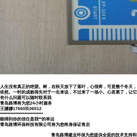
人生没有真正的绝望。树，在秋天放下了落叶，心很疼，可是整个冬天，
依然。一时的成败得失对于一生来说，不过来了一场小。心若累了，让它
有什么问题可以随时联系我
青岛路博将为您
24
小时服务
王娜娜
17660
玖
06512
****************************
能得到你的信任是我
**
的幸运
青岛路博环保科技有限公司将为您终身保证售后
青岛路博建业环保为您提供全面的技术支持和