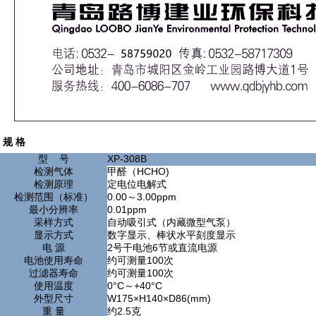
规 格
型 号
XP-308B
检测气体
甲醛（HCHO)
检测原理
定电位电解式
检测范围（标准）
0.00～3.00ppm
最小分辨率
0.01ppm
采样方式
自动吸引式（内藏微型气泵）
显示方式
数字显示、棒状水平刻度显示
电 源
2号干电池6节或直流电源
电池使用寿命
约可测量100次
过滤器寿命
约可测量100次
使用温度
0°C～+40°C
外型尺寸
W175×H140×D86(mm)
重 量
约2.5克