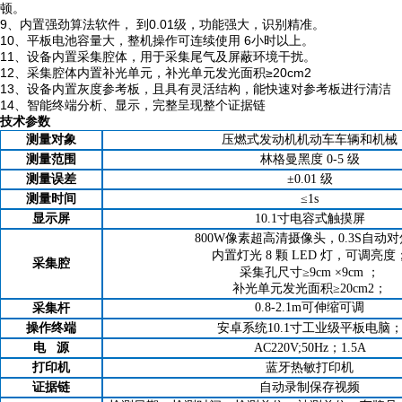
顿。
9、内置强劲算法软件，
到
0.01级，功能强大，识别精准。
10、
平板电池容量大，整机操作可连续使用
6小时以上。
11、设备内置采集腔体，用于采集尾气及屏蔽环境干扰。
12、
采集腔体内置补光单元，补光单元发光面积
≥20cm2
13、设备内置灰度参考板，且具有灵活结构，能快速对参考板进行清洁
14、智能终端分析、显示，完整呈现整个证据链
技术参数
压燃式
发动
机机动车车辆和机械
测量对象
测量范围
林格曼黑度 0-5 级
测量误差
±0.01 级
测量时间
≤1s
显示屏
10.1寸电容式触摸屏
800W像素
超高清摄像头，0.3S自动
内置灯光 8 颗 LED 灯，可调亮度
采集腔
采集孔尺寸≥9cm
×9cm
；
补光单元发光面积≥20cm2；
0.8-2.1m
可伸缩可调
采集杆
操作终端
安卓系统10.1寸
工业级
平板电脑
电
源
AC220V;50Hz；
1.5A
打印机
蓝牙热敏打印机
证据链
自动录制保存视频