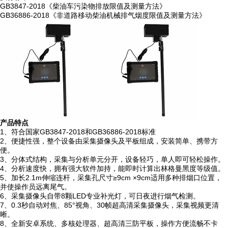
GB3847-2018《柴油车污染物排放限值及测量方法》
GB36886-2018《非道路移动柴油机械排气烟度限值及测量方法》
产品特点
1、符合国家GB3847-2018和GB36886-2018标准
2、便捷性强，整个设备由采集摄像头及平板组成，安装简单、携带方
便。
3、分体式结构，采集与分析单元分开，设备轻巧，单人即可轻松操作。
4、分析速度快，拥有强大软件加持，能即时计算出林格曼黑度等级值。
5、加长2.1m
伸缩连杆，采集孔尺寸
≥9cm ×9cm适用多种排烟口位置，
并使操作员远离尾气。
6、
采集摄像头自带
8颗LED专业补光灯，可日夜进行烟气检测。
7、0.3秒自动对焦、85°视角、30帧超高清采集摄像头，采集视频更清
晰。
8、全新安卓系统、多核处理器、超高清三防平板，操作方便流畅不卡