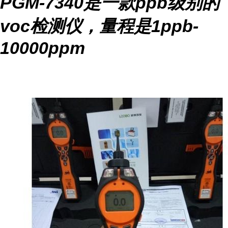
PGM-7340
是一款
ppb
级别的
voc
检测仪，量程是
1ppb-
10000ppm