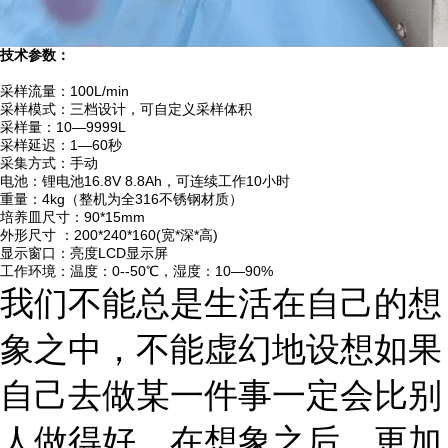
技术参数：
采样流量：
100L/min
采样模式：三档设计，可自定义采样体积
采样量：
10
—
9999L
采样延迟：
1
—
60
秒
采集方式：手动
电池：锂电池
16.8V 8.8Ah
，可连续工作
10
小时
重量：
4kg
（整机为全
316
不锈钢材质）
培养皿尺寸：
90*15mm
外形尺寸
：
200*240*160(
宽
*
深
*
高
)
显示窗口：亮度
LCD
显示屏
工作环境：温度：
0--50
℃，湿度：
10
—
90%
我们不能总是生活在自己的想
象之中，不能虚幻地设想如果
自己去做某一件事一定会比别
人做得好。在想象之后，更加