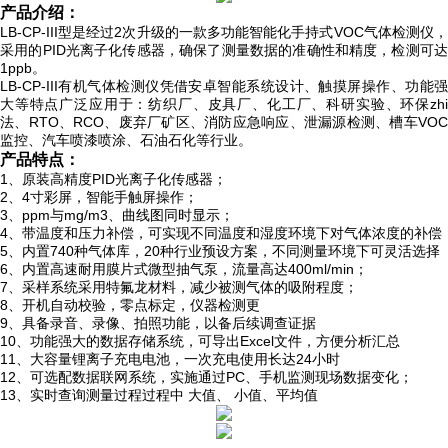
产品介绍：
LB-CP-III型是经过2次升级的一款多功能智能化手持式VOC气体检测仪，
采用的PID光离子化传感器，确保了测量数据的准确性和精度，检测可达
1ppb。
LB-CP-III有机气体检测仪凭借安卓智能系统设计、触摸屏操作、功能强
大等特点广泛应用于：纺织厂、皮具厂、化工厂、科研实验、环保zhi
法、RTO、RCO、废弃厂矿区、消防应急响应、泄漏源检测、槽车VOC
监控、汽车喷漆喷涂、石油石化等行业。
产品特点：
1、原装高精度PID光离子化传感器；
2、4寸彩屏，智能手触屏操作；
3、ppm与mg/m3、曲线图同时显示；
4、带温度和压力补偿，可实现不同温度和湿度环境下对气体浓度的补偿
5、内置740种气体库，20种行业预设方案，不同测量环境下可灵活选择
6、内置高速耐用膜片式微型抽气泵，流量高达400ml/min；
7、采样系统采用特氟龙材料，减少被测气体的吸附程度；
8、开机自动校验，零点标定，仪器检测更
9、具备录音、录像、拍照功能，以备后续调查证据
10、功能强大的数据存储系统，可导出Excel文件，方便分析汇总
11、大容量锂离子充电电池，一次充电使用长达24小时
12、可选配数据联网系统，实施通过PC、手机监测现场数据变化；
13、实时查询测量过程过程中 大值、 小值、平均值