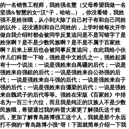
的一名销售工程师，我姓强名慧（父母希望我做一名
坚强&智慧的女“汉”子，哈哈...），你没看错，我姓
强不是姓张哦，从小到大除了自己村子有和自己同姓
的以外，还没遇到和自己同姓的，上学时候每次开学
做自我介绍时都会被同学反复追问是不是写错字了是
姓张啊
？
是不是少数民族啊
？
是不是不属于百家姓
啊
？
后来上班后也会被同事反复追问，在此我给小伙
伴儿们科普一下哈，强姓是中文姓氏之一，强姓起源
有十一个说法：一说是强姓来自禺疆的后代；一说是
强姓来自强鉏的后代；一说是强姓来自公孙强的后
代；一说是强姓来自斗强的后代；一说是强姓来自子
强的后代；一说是强姓来自彊梁的后代；一说是强姓
来自魏武子的后代等等。强姓在宋版《百家姓》中排
名为一百三十六位，而且我是纯正的汉族人不是少数
民族哦，希望通过我的科普大家更了解强氏这个姓
氏，更加了解青岛路博强工这个人，我就是那个永远
打不倒的“青岛路博小强”呀！下面就简单介绍一下我