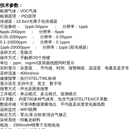
技术参数：
检测气体：VOC气体
检测原理 ：PID原理
传感器：10.6eV光离子化传感器
可选量程： 1ppb-50ppm ； 分辨率：1ppb
6ppb-200ppm ； 分辨率：6ppb
0.05-2000ppm ； 分辨率：0.05ppm
0.1-10000ppm ； 分辨率：0.1ppm
1ppb-20000ppm ； 分辨率：1ppb (双传感器）
采样方式：泵吸式
操作方式：手触屏/20个按键
单位： ppm、mg/m3及双曲线图同时显示
实时显示：浓度值、、平均值、时间、报警阀值、温湿度、电量及蓝牙等
采样流速：400ml/min
健康报警：执行STEL/TWL标准
显示语言:支持中文、英文、数字等
报警方式：声光及图形报警
工作模式：单点模式、多点模式、巡测模式
CF系数： 内置700多种气体库，包含气体STEL/TEA/CF系数
数据存储：可查询数据测量地点、平均值及浓度变化曲线图
远程监控：WIFI联网
标定方式：零点/多点校准/混合气修正
采样系统：特氟龙材料
电池： 2900mAH锂离子充电电池