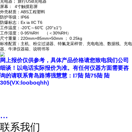
充电器； 旅行USB充电器
屏幕： 4寸触摸彩屏
外壳材质：ABS工程塑料
防护等级：IP66
防爆标志：Ex ia IIC T6
工作温度：-20℃～60℃ (20°±1°)
工作湿度：0-95%RH （＜30%RH）
尺寸重量：220mm×85mm×50mm ； 0.25kg
标准配置：主机、粉尘过滤器、特氟龙采样管、充电电池、数据线、充电
器、牛津仪器箱、说明书等
网上报价仅供参考，具体产品价格请您致电我们公司
细谈！以电话实际报价为准。
有任何仪器方面需要咨
询的请联系青岛路博
强慧慧
：
I7陆
陆
75
陆
陆
305
(VX:looboqhh)
...
联系我们