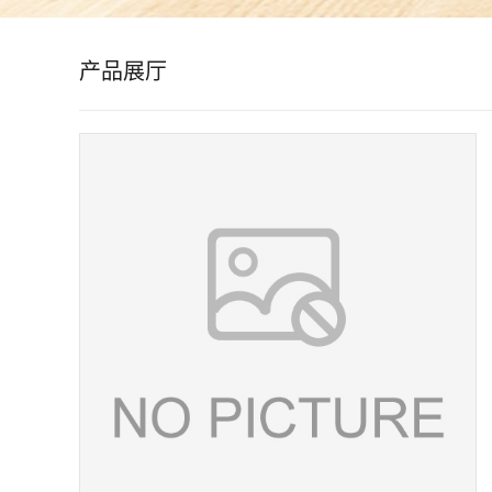
公
产品展厅
司
动
态
产
品
展
厅
证