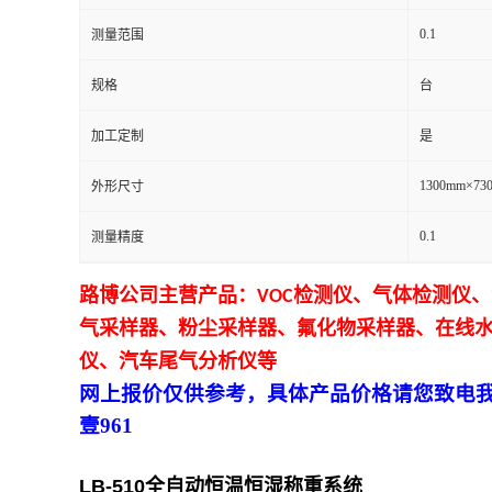
0.1
测量范围
留
规格
台
言
加工定制
是
1300mm×73
外形尺寸
0.1
测量精度
路博
公司主营产品：
VOC
检测仪、气体检测仪、
气采样器、粉尘采样器、氟化物采样器、在线
仪、汽车尾气分析仪等
网上报价仅供参考，具体产品价格请您致电
壹961
LB-
510
全自动恒温恒湿称重系统