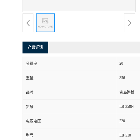
书
荣
誉
产品详请
联
20
分辨率
系
356
重量
方
品牌
青岛路博
式
LB-350N
货号
在
220
电源电压
LB-510
型号
线