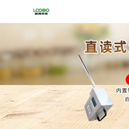
公
司
首
页
公
司
介
绍