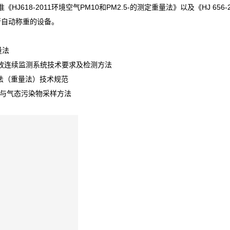
准《
HJ618-2011
环境空气
PM10
和
PM2.5-
的测定重量法》以及《
HJ 656-
行自动称重的设备。
量法
放连续监测系统技术要求及检测方法
法（重量法）技术规范
与气态污染物采样方法