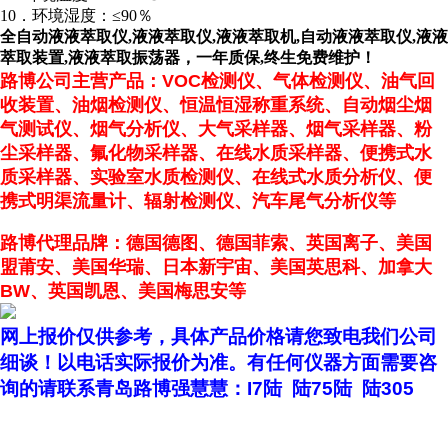
10．环境湿度：≤90％
全自动液液萃取仪,液液萃取仪,液液萃取机,自动液液萃取仪,液液
萃取装置,液液萃取振荡器，一年质保,终生免费维护！
路博
公司主营产品：VOC检测仪、气体检测仪、
油气回
收装置、
油烟检测仪、恒温恒湿称重系统、自动烟尘烟
气测试仪、烟气分析仪、大气采样器、烟气采样器、粉
尘采样器、氟化物采样器、在线水质采样器、便携式水
质采样器、实验室水质检测仪、在线式水质分析仪、便
携式明渠流量计、辐射检测仪、汽车尾气分析仪等
路博
代理品牌：德国德
图
、德国菲索、英国离子、美国
盟莆安、美国华瑞、日本新宇宙、美国英思科、加拿大
BW、英国凯恩、美国梅思安等
网上报价仅供参考，具体产品价格请您致电我们公司
细谈！以电话实际报价为准。
有任何仪器方面需要咨
询的请联系青岛路博
强慧慧
：
I7
陆
陆
75
陆
陆
305