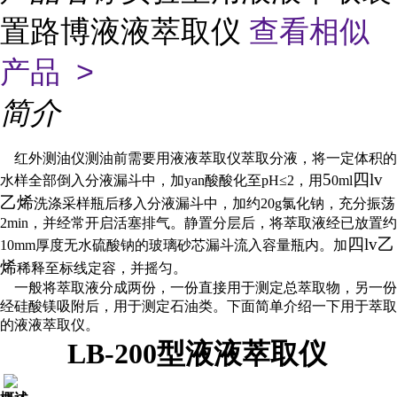
置路博液液萃取仪
查看相似
产品 >
简介
红外测油仪测油前需要用液液萃取仪萃取分液，将一定体积的
5
四lv
水样全部倒入分液漏斗中，加yan酸酸化至
pH≤2
，用
0ml
乙烯
洗涤采样瓶后移入分液漏斗中，加约
20g
氯化钠，充分振荡
2min
，并经常开启活塞排气。静置分层后，将萃取液经已放置约
四lv乙
10mm
厚度无水硫酸钠的玻璃砂芯漏斗流入容量瓶内。加
烯
稀释至标线定容，并摇匀。
一般将萃取液分成两份，一份直接用于测定总萃取物，另一份
经硅酸镁吸附后，用于测定石油类。下面简单介绍一下用于萃取
的液液萃取仪。
LB-200型液液萃取仪