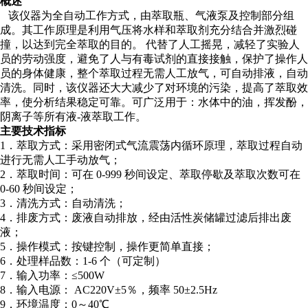
概述
该仪器为全自动工作方式，由萃取瓶、气液泵及控制部分组
成。其工
作原理是利用气压将水样和萃取剂充分结合并激烈碰
撞，以达到完全萃取
的目的。 代替了人工摇晃，减轻了实验人
员的劳动强度，避免了人与
有毒试剂的直接接触，保护了操作人
员的身体健康，整个萃取过程无需人
工放气，可自动排液，自动
清洗。同时，该仪器还大大减少了对环境的污
染，提高了萃取效
率，使分析结果稳定可靠。可广泛用于：水体中的油，
挥发酚，
阴离子等所有液
-液萃取工作。
主要技术指标
1．萃取方式：采用密闭式气流震荡内循环原理，萃取过程自动
进行无需人工
手动放气；
2．萃取时间：可在 0-999 秒间设定、萃取停歇及萃取次数可在
0-60 秒间设
定；
3．清洗方式：自动清洗；
4．排废方式：废液自动排放，经由活性炭储罐过滤后排出废
液；
5．操作模式：按键控制，操作更简单直接；
6．处理样品数：1-6 个（可定制）
7．输入功率：≤500W
8．输入电源： AC220V±5％，频率 50±2.5Hz
9．环境温度：0～40℃