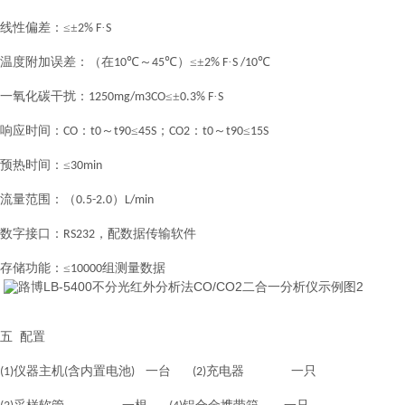
线性偏差：≤±
·
2% F
S
温度附加误差：（在
℃～
℃）≤±
·
℃
10
45
2% F
S /10
一氧化碳干扰：
≤±
·
1250mg/m3CO
0.3% F
S
响应时间：
：
～
≤
；
：
～
≤
CO
t0
t90
45S
CO2
t0
t90
15S
预热时间：≤
30min
流量范围：（
）
0.5-2.0
L/min
数字接口：
，配数据传输软件
RS232
存储功能：≤
组测量数据
10
000
五 配置
仪器主机
含内置电池
一台
充电器 一只
(1)
(
)
(2)