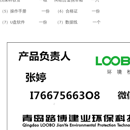
采样软管 一根
铝合金携带箱 一只
(3)
(4)
（
）
操作手册 一份 （
）合格证 一份
5
6
（
）
盘软件 一份 （
）数据线 一个
7
U
7