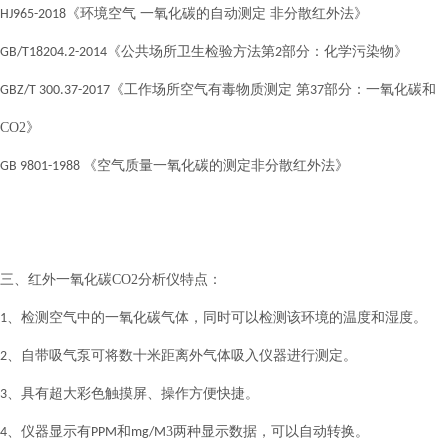
《环境空气 一氧化碳的自动测定 非分散红外法》
HJ965-2018
《公共场所卫生检验方法第
部分：化学污染物》
GB/T18204.2-2014
2
《工作场所空气有毒物质测定 第
部分：一氧化碳和
GBZ/T 300.37-2017
37
CO2》
《空气质量一氧化碳的测定非分散红外法》
GB 9801-1988
三、红外一氧化碳
CO2
分析仪特点：
、检测空气中的一氧化碳气体，同时可以检测该环境的温度和湿度。
1
、自带吸气泵可将数十米距离外气体吸入仪器进行测定。
2
、具有超大彩色触摸屏、操作方便快捷。
3
、仪器显示有
和
3两种显示数据，可以自动转换。
4
PPM
mg/M