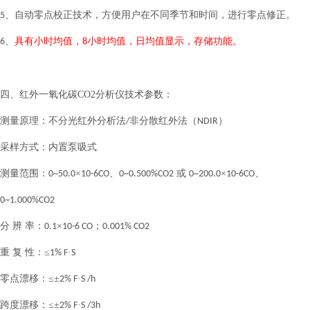
、自动零点校正技术，方便用户在不同季节和时间，进行零点修正
。
5
、
具有小时均值，
小时均值，日均值显示，存储功能
。
6
8
四、
红外一氧化碳
CO2
分析仪技术参数：
测量原理：不分光红外分析法
非分散红外法（
）
/
NDIR
采样方式：内置泵吸式
测量范围：
×
、
或
×
、
0~50.0
10-6CO
0~0.500%CO2
0~200.0
10-6CO
0~1.000%CO2
分 辨 率：
×
；
0.1
10-6 CO
0.001% CO2
重 复 性：≤
·
1% F
S
零点漂移：≤±
·
2% F
S /h
跨度漂移：≤±
·
2% F
S /3h