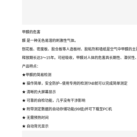
甲醛的危害
醛 是一种无色易溶的刺激性气体。
刨花板、密度板、胶合板等人造板材、胶粘剂和墙纸是空气中甲醛的主
释放期长达3～15年。可经吸收，甲醛对人体的危害具长期性、潜伏性
产品特点：
★甲醛的简易检测
★ 操作简单，安全防护--使用专用的检测TAB就可以完成简单测定
★ 清晰的大屏幕显示
★ 可靠的自检功能，几乎没有干涉影响
★ 附带测定数据的自动存储功能(99组)并可下载至PC机
★ 无需预热时间
★ 自动背光显示