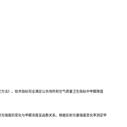
醛测定方法》。技术指标完全满足公共场所和空气质量卫生指标中甲醛限值
射光强度的变化与甲醛浓度呈函数关系。根据反射光量强度变化率测定甲