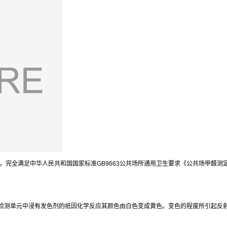
的产品，完全满足中华人民共和国国家标准GB9663公共场所通用卫生要求《公共场甲
检测单元中浸有发色剂的纸因化学反应其颜色由白色变成黄色。变色的程度所引起反