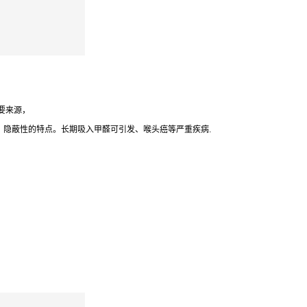
要来源，
、隐蔽性的特点。长期吸入甲醛可引发、喉头癌等严重疾病.