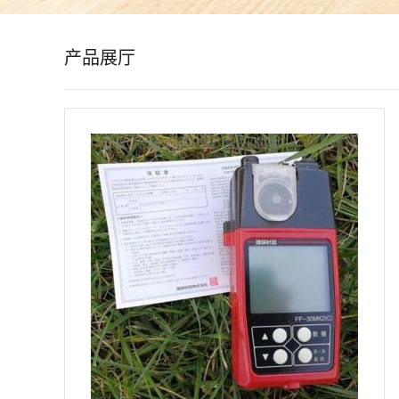
公
产品展厅
司
动
态
产
品
展
厅
证