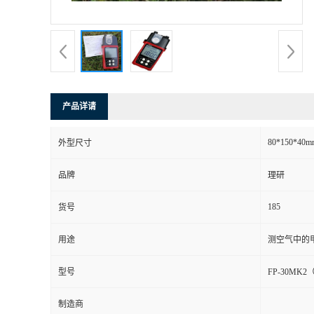
书
荣
誉
产品详请
联
80*150*40m
外型尺寸
系
品牌
理研
方
185
货号
式
用途
测空气中的
在
型号
FP-30MK2
制造商
线