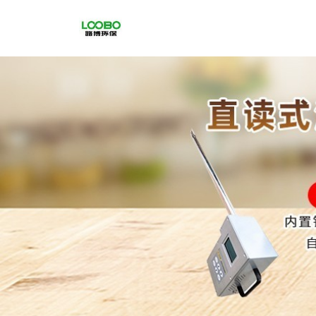
公
司
首
页
公
司
介
绍