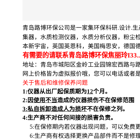
青岛路博环保公司是一家集环保科研
.设计
生
.
集器，水质检测仪器，水质分析仪器，粉尘
本新宇宙，英国英恩科，美国梅思安，德国
有需要的请联系青岛路博环保焦丽玲
I33..
地址：青岛市城阳区金岭工业园锦宏西路与
网上价格皆为虚拟报价哦，您可以电话或者
关于售后和维修保养问题
1:仪器从出厂起保质期为
12
个月。
2:因
使用不当
造成的仪器损伤不在保修范围
3:私自拆卸造成人为损坏
不在保修之列。
4:生产商不对任何间接的损害负责。
5:在保修期内若仪器出现问题，可以免费
6:生产商有权选择更换产品部件而不是修