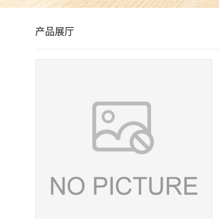
公
产品展厅
司
动
态
产
品
展
厅
证