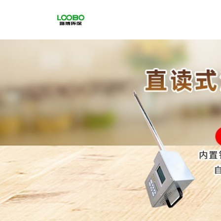
公
司
首
页
公
司
介
绍