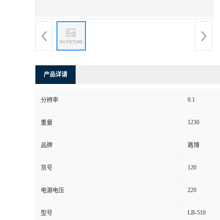
书
荣
誉
产品详请
联
0.1
分辨率
系
1230
重量
方
品牌
路博
式
120
货号
在
220
电源电压
LB-510
型号
线