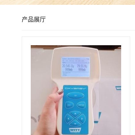
公
产品展厅
司
动
态
产
品
展
厅
证