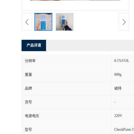
书
荣
誉
产品详请
联
0.1%VOL
分辨率
系
600g
重量
方
品牌
威特
式
-
货号
在
220V
电源电压
CheckPoint 3
型号
线