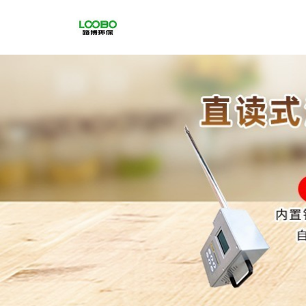
公
司
首
页
公
司
介
绍