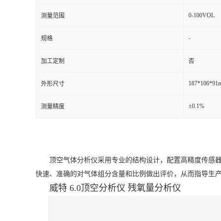
0-100VOL
测量范围
留
-
规格
言
加工定制
否
187*106*91
外形尺寸
±0.1%
测量精度
顶空气体分析仪采用专业的结构设计，配置高精度传感器
快速、准确的对气体组分含量和比例做出评价，从而指导生
威特 6.0顶空分析仪 残氧量分析仪