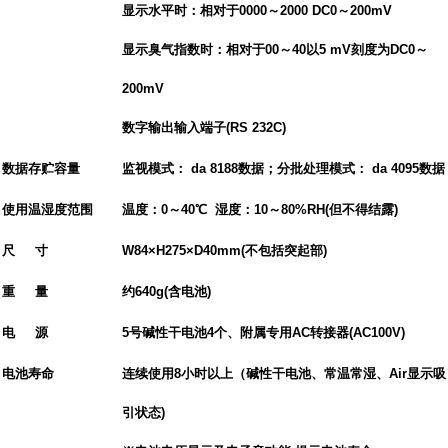
显示水平时：相对于
0000
～
2000 DC0
～
200mV
显示臭气指数时：相对于
00
～
40
以
5 mV
刻度为
DC0
～
200mV
数字输出输入端子
(RS 232C)
数据存贮容量
监视模式： da
8188
数据；分批处理模式： da
4095
数据
使用温湿度范围
温度：
0
～
40
℃ 湿度：
10
～
80%RH(
但不得结露
)
尺 寸
W84
×
H275
×
D40mm(
不包括突起部
)
重 量
约
640g(
含电池
)
电 源
5
号碱性干电池
4
个、附属专用
AC
转接器
(AC100V)
电池寿命
连续使用
8
小时以上（碱性干电池、常温常湿、
Air
显示吸
引状态
)