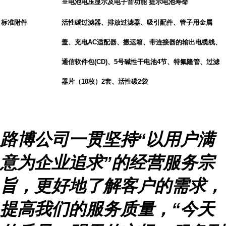
※电池电压显示及电子音功能 提示电池寿命
标准附件
活性碳过滤器、排放过滤器、吸引配件、管子用金属
盖、充电
AC
适配器、搬运箱、带连接器的输出电缆线、
通信软件包
(CD)
、
5
号碱性干电池
4
节、特氟隆管、过滤
器片（
10
枚）
2
套、活性碳
2
袋
路博公司一贯坚持
“
以用户满
意为企业追求
”
的经营服务宗
旨，更好地了解客户的需求，
提高我们的服务质量，
“
今天