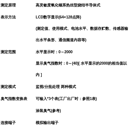
测定原理
高灵敏度氧化铟系热丝型烧结半导体式
表示方法
LCD
数字显示
(64
×
128
点阵
)
(
测定值、使用模式、电池水平、数据存贮数、传感器输
出水平条形、通信频道内容等
)
测定范围
水平显示时：
0
～
2000
显示臭气指数时：
0
～
(40)[
水平显示的
2000
的相当值以
内
]
测定模式
监视
/
分批处理 两种模式
臭气指数变换表
可输入*
3
个表
(
工厂出厂时：参照
1
表
)
涂装臭气
(
参考
)
连接端子
模拟输出端子