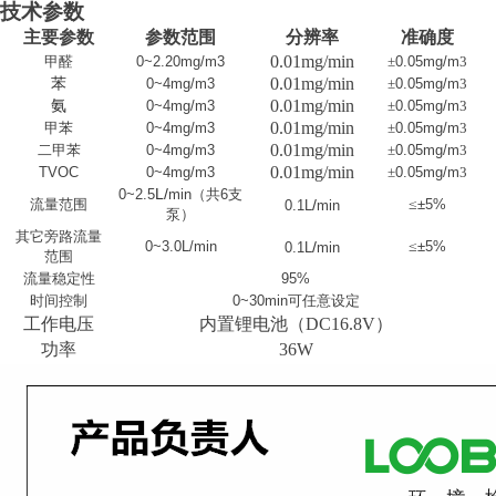
技术参数
主要参数
参数范围
分辨率
准确度
0.01mg/min
甲醛
0~2.20mg/m3
±
0.05mg/m
3
0.01mg/min
苯
0~4mg/m3
±
0.05mg/m
3
0.01mg/min
氨
0~4mg/m3
±
0.05mg/m
3
0.01mg/min
甲苯
0~4mg/m3
±
0.05mg/m
3
0.01mg/min
二甲苯
0~4mg/m3
±
0.05mg/m
3
0.01mg/min
TVOC
0~4mg/m3
±
0.05mg/m
3
L
/
0~2.5
min
（共
6
支
流量范围
/
≤
±5%
0.1L
min
泵）
其它旁路流量
0~3.0L/min
/
≤
±5%
0.1L
min
范围
流量稳定性
95%
时间控制
0~30
min
可任意设定
工作电压
内置锂电池（DC16.8V）
功率
36W