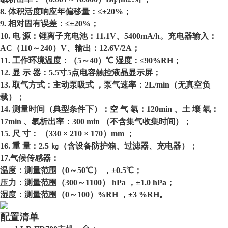
8. 体积活度响应年偏移量：≤±20%；
9. 相对固有误差：≤±20%；
10. 电 源：锂离子充电池：11.1V、5400mA/h。充电器输入：
AC（110～240）V、输出：12.6V/2A；
11. 工作环境温度：（5～40）℃ 湿度：≤90%RH；
12. 显 示 器：5.5寸5点电容触控液晶显示屏；
13. 取气方式：主动泵吸式 ，泵气速率：2L/min（无真空负
载）；
14. 测量时间（典型条件下）：空 气 氡：120min 、土 壤 氡：
17min 、氡析出率：300 min （不含集气收集时间）；
15. 尺 寸： （330 × 210 × 170）mm ；
16. 重 量：2.5 ㎏（含设备防护箱、过滤器、充电器）；
17.气候传感器：
温度：测量范围（
0～50℃） ，±0.5℃；
压力：测量范围（
300～1100） hPa ，±1.0 hPa；
湿度：测量范围（
0～100）%RH ，±3 %RH。
配置清单