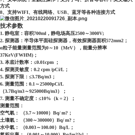
方式
8、
支持
WIFI、有线网络、USB、蓝牙等各种连接方式
技术参数
1. 静电室：容积700ml，静电场高压2500～3000V;
2. 探测器：半导体平面硅探测器，有效探测器面积572mm2；
α粒子能量测量范围为0～10（MeV），能量分辨率
37KeV(FWHM)；
3. 本底计数率：≤0.01cpm ；
4. 探测灵敏度：0.2 cpm /pCi/L；
5. 探测下限：≤3.7Bq/m3；
6. 测量范围：0.1～25000pCi/L
（
3.7Bq/m3～925000Bq/m3）；
7. 测量不确定度：≤10%（k = 2）；
测量范围：
空气氡：
（
3.7～10000）Bq/ m?；
土壤氡：
（
300～300000）Bq/ m?；
水中氡：
（
0.003～100.00）Bq/L；
氡析出率：（
0.001～10.000）Bq/[m2?s] ；