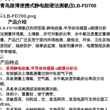
青岛路博便携式静电能谱法测氡仪LB-FD700
产品介绍
LB-FD700测氡仪
利用泵吸
-静电收集-半导体传感器-α能谱分析
法测量环境氡、土壤氡，亦可对氡析出率、水
中氡活度量定量测
量
。产品已广泛应用于室内环境检测、建筑业、环保、卫生及地
质找矿、辐射防护、核事故监测、辐射剂量评价、地震预报及教
学等领域。
产品特点
1、
采用
静电收集
-半导体传感器-α能谱分析法
2、
有效解决土壤氡测量过程中钍射气干扰
3、
具备测量土壤氡、空气氡、水中氡浓度和氡析出率四大功
能。
4、
具备单点检测或连续检测功能。
5、
体积小、重量轻，便于携带。
6、
灵敏度高、功耗低，交、直流两用，直流电源可支持仪器工
作
30h。
7、
安卓系统，全触控操作，支持手写、拼音等各种中英文输入