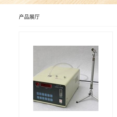
公
产品展厅
司
动
态
产
品
展
厅
证