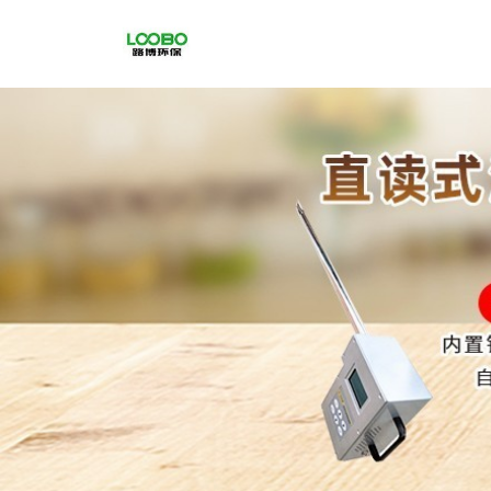
公
司
首
页
公
司
介
绍