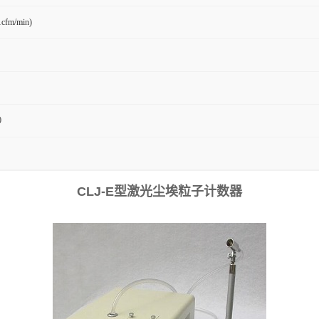
1cfm/min)
0
CLJ-E
型激光尘埃粒子计数器