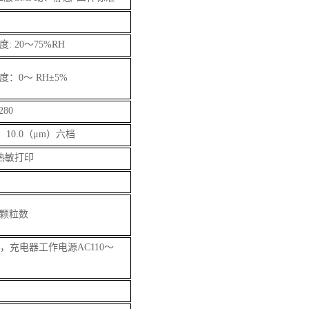
: 20～75%RH
度：0～ RH±5%
280
.0、10.0（μm）六档
热敏打印
颗粒数
充电器工作电源AC110～