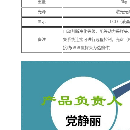
重量
3kg
光源
激光光
显示
LCD（液
自动判断净化等级、配等动力采样头
备注
集系统连接可进行远程控制，
光盘（
接线(温湿度探头为选购件)