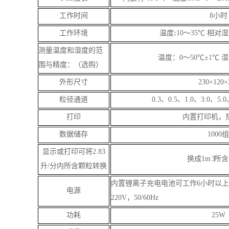
工作时间
8小时
工作环境
温度
:
10～35℃
相对湿度
测量温度和湿度的范
温度：0～50℃±1℃ 湿
围与精度：（选购）
外形尺寸
230×120×
粒径通道
0.3、0.5、1.0、3.0、5
打印
内置打印机，
数据储存
1000组
显示或打印可将2.83
换成1m
3
所含
升/分内所含颗粒转换
内置锂离子充电电池可工作6小时以上，
电源
220V，50/60Hz
功耗
25W