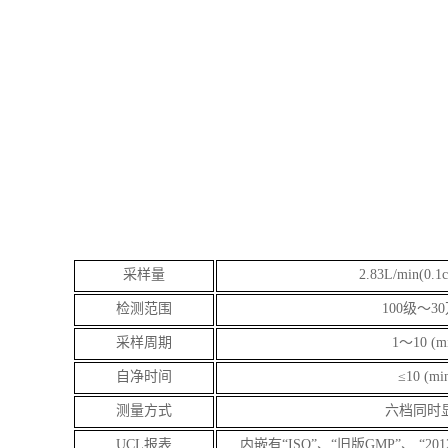
2.83L/min(0.1
采样量
检测范围
100级～3
采样周期
1～10 (m
自净时间
≤10 (mi
测量方式
六档同时
UCL报表
内嵌有“ISO”、“旧版GMP”、 “2