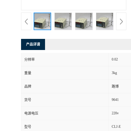
书
荣
誉
产品详请
联
0.02
分辨率
系
3kg
重量
方
品牌
路博
式
9641
货号
在
220v
电源电压
CLJ-E
型号
线