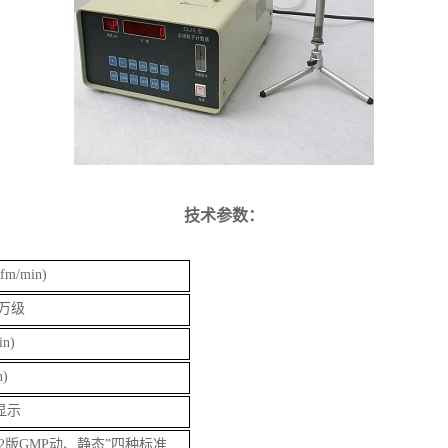
技术参数：
cfm/min)
0万级
in)
n)
显示
012版GMP动、静态”四种标准