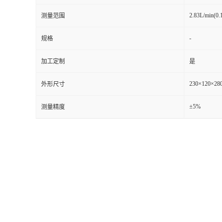
2.83L/min(0.
测量范围
留
-
规格
言
加工定制
是
230×120×28
外形尺寸
±5%
测量精度