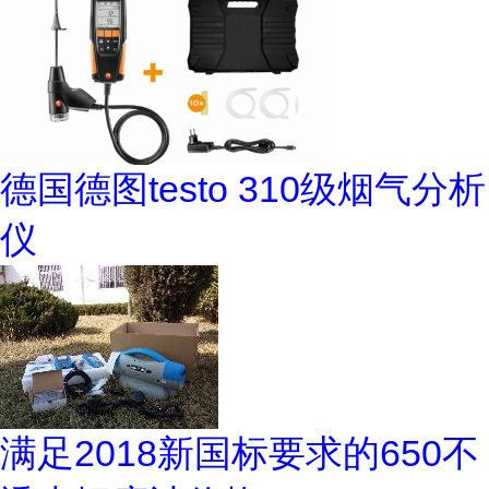
德国德图testo 310级烟气分析
仪
满足2018新国标要求的650不