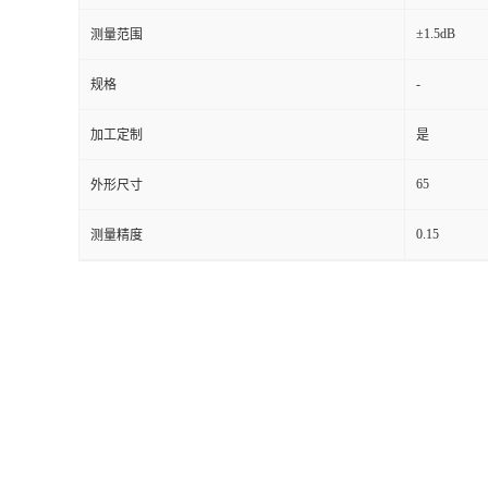
±1.5dB
测量范围
留
-
规格
言
加工定制
是
65
外形尺寸
0.15
测量精度