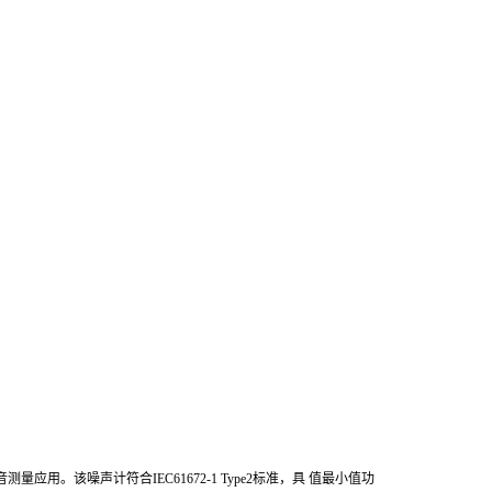
音测量应用。该噪声计符合
IEC61672-1 Type2
标准，具 值最小值功