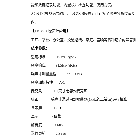
能和数据记录功能，内置校准检查功能，使用方便。
AC
和
DC
模拟信号输出，LB-ZS
50
噪声计可连接至频率分析仪或
X-
内。
【LB-ZS
50
噪声计应用】
工厂、学校、办公室、交通路线、家庭、音响等各种场合的噪音
技术参数：
适用标准
IEC651 type 2
频率响应
31.5Hz~8KHz
噪声计测量量程
35~130dB
频率加权特性
A/C
麦克风
1/2
英寸电容式麦克风
校正
噪声计通过内部振荡器
(1kHz
的正弦波
)
进行校准
显示屏
LCD
显示
4
位数
解析度
0.1dB
数值更新
0.5 sec.