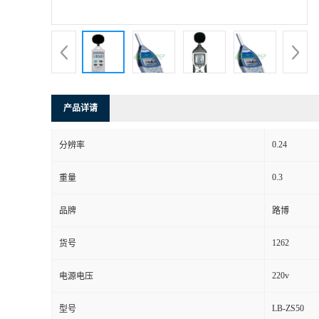
书
荣
誉
产品详请
联
0.24
分辨率
系
0.3
重量
方
品牌
路博
式
1262
货号
在
220v
电源电压
LB-ZS50
型号
线