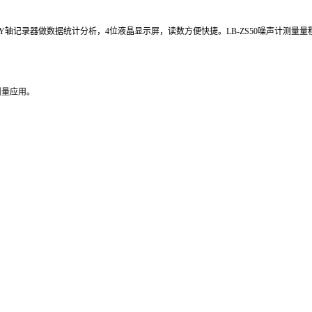
Y
轴记录器做数据统计分析，
4
位液晶显示屏，读数方便快捷。LB-ZS
50
噪声计测量量
测量应用。