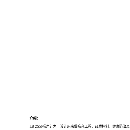
介绍：
LB-ZS50
噪声计为一设计用来做噪音工程，品质控制，健康防治及