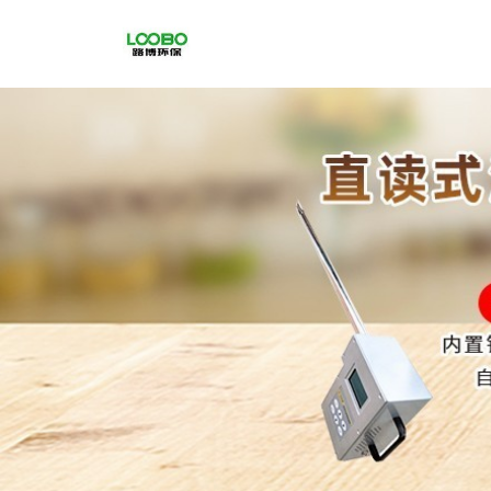
公
司
首
页
公
司
介
绍