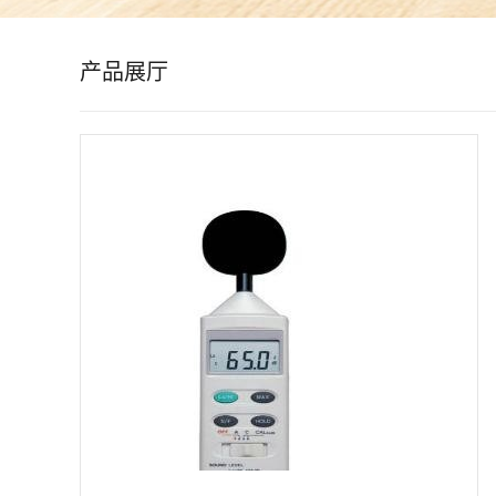
公
产品展厅
司
动
态
产
品
展
厅
证