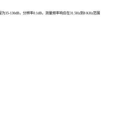
程为
35-130dB
，分辨率
0.1dB
，测量频率响应在
31.5Hz
到
8 KHz
范围