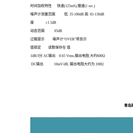
时间加权特性
快速
(125mS),
慢速
(1 sec.)
噪声计测量范围
低
: 35-100dB
高
: 65-130dB
度
±1.5dB
动态范围
65dB
过载提示
噪声计
“OVER”
将显示
值锁定
读数保存在 值
1dB/3
分
.AC
输出
0.65 Vrms,
输出电阻
:
大约
600Ω
DC
输出
10mV/dB,
输出电阻大约为
.100Ω
青岛