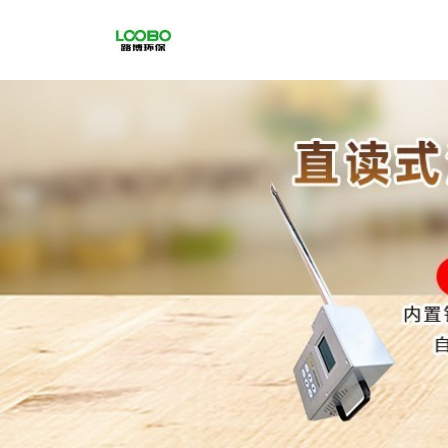
公
司
首
页
公
司
介
绍