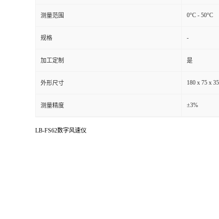
0°C - 50°C
测量范围
留
-
规格
言
加工定制
是
180 x 75 x 
外形尺寸
±3%
测量精度
LB-FS62数字风速仪