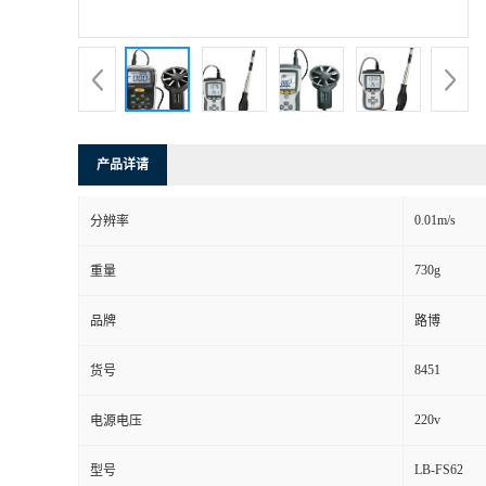
书
荣
誉
产品详请
联
0.01m/s
分辨率
系
730g
重量
方
品牌
路博
式
8451
货号
在
220v
电源电压
LB-FS62
型号
线