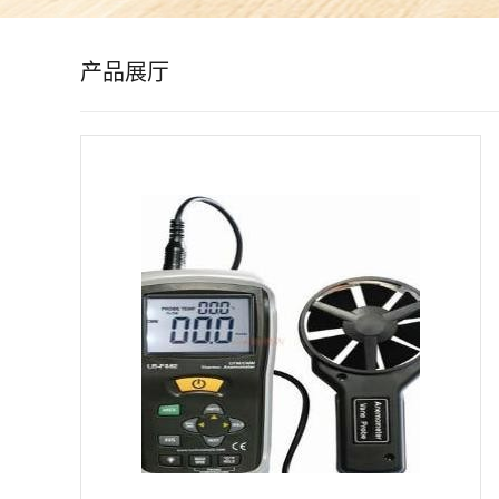
公
产品展厅
司
动
态
产
品
展
厅
证