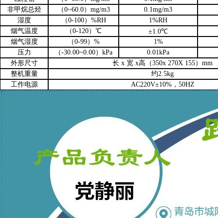
非甲烷总烃
（0~
6
0.0）mg/m3
0.1mg/m3
湿度
（0-
100
）%
RH
1%RH
烟气温度
（
0
-12
0
）℃
±1.0℃
烟气湿度
（0-99）%
1%
压力
（-30.00~0.00）kPa
0.01kPa
外形尺寸
长 x 宽 x高（
350
x 2
70
X 1
5
5）mm
整机重量
约2.
5
kg
工作电源
AC220V±10%，50HZ