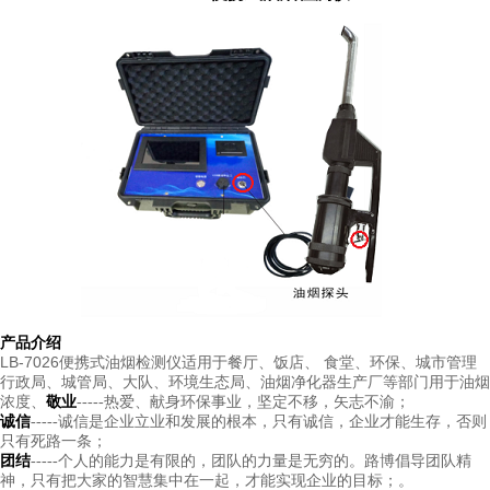
产品
介绍
LB-7026
便携式油烟检测仪
适用于餐厅、饭店、 食堂、环保、城市管理
行政局、城管局、大队、环境生态局、油烟净化器生产厂等部门用于油烟
浓度、
敬业
-----热爱、献身环保事业，坚定不移，矢志不渝；
诚信
-----
诚信是企业立业和发展的根本，只有诚信，企业才能生存，否则
只有死路一条；
团结
-----
个人的能力是有限的，团队的力量是无穷的。路博倡导团队精
。
神，只有把大家的智慧集中在一起，才能实现企业的目标；