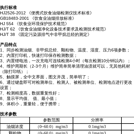
执行标准
HJ2526-2012
《便携式饮食油烟检测仪技术标准》
GB18483-2001
《饮食业油烟排放标准》
HJ 554
《饮食业环境保护技术规范》
HJ/T 62
《饮食业油烟净化设备技术要求及检测技术规范》
HJ/T 38
《固定污染源排气中非甲烷总烃的测定》
产品特点
1
、同步检测油烟、非甲烷总烃、颗粒物、温度、湿度、压力
6
项参数
；
2
、内置打印机，快速打印保存检测数据
；
3
、内置锂电池，一次充电可连续检测
4
小时（每次检测
10
分钟以内）
；
4
、维护周期长（
2-3
个月）维护简单简单清理油渍就可以，无其他耗材
（除打印纸）
；
5
、
触摸屏，全中文界面，图文并茂，简单明了
；
6、通过键盘即可对检测单位、检测人、被检测单位、检测地点进行更改
设置；
7、检测精度高，数据重复性好；
8、显示平均值、 值、最小值；
9、体积小，重量轻，便于携带；
技术参数
参数范围
分辨率
油烟浓度
（0~
6
0.0）mg/m3
0.1mg/m3
颗粒物
（0~
6
0.0）mg/m3
0.1mg/m3