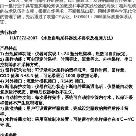
L
投入，先后与国内 科研院校、设计院建立了友好的战略合作关系，
由一批行业中具有坚实理论知识的教授和丰富实践经验的高级工程师组成
的技术队伍作支撑，根据市场需求，不断推陈出新。同时运用科学现代化
的管理手段，先后通过了欧盟CE认证、ISO9001：2000国际质量体系认
证、
执行标准
HJ/T372-2007 《水质自动采样器技术要求及检测方法》
产品特点
1)
分瓶留样功能：仪器可实现
1～24 瓶分瓶留样，瓶数可自由设定。
2)
采样功能：可实现定时采样、时间等比、流量等比、外控采样、串口
控制等多种采样方式。
3)
留样记录功能：可记录每次采样的留样瓶号、留样时间、留样量、
COD 值和 NH3-N 值，可记录最
近
1000 条数据记录。
4)
对外接口：流量计模拟接口，
RS485 接口。
5)
断电保护功能：仪器在运行状态下断电并重新通电后，仪器能自动恢
复原运行状态，断电后仪器参数不丢失。
6)
自动排空功能：每次采样完毕，系统可自动排空管内存水，以保证采
样管路不产生沉积堵塞。
7)
防溢功能：用户可设置留样瓶数量，完成设定瓶数的留样后停止留
样。
8)
水样冷藏功能：采用高效制冷装置，可使留存的水样保存在
0℃～4℃
环 境。
技术参数