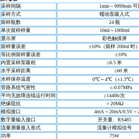
采样间隔
1min～9999min
可
采样方式
蠕动泵吸入式
留样瓶数
24
瓶
单次留样样量
10ml～1000ml
显示屏
彩色触摸屏
留样量误差
±10%（留样
200ml
时
等比例留样量误差
±10%
内置采样泵吸程
≥6.5
米
水平采样距离
≥60
米
水样保存温度
0℃～4℃（±1.5℃）
管路系统气密性
≤-0.07MPa
平均无故障连续运行时间
≥1440h/次
绝缘阻抗
＞20M
Ω
模拟接口
4
mA～20mA/0.5V～2
数字量输入接口
开关量、RS485
流量测量接入形式
流量计模拟信号
功率
75W