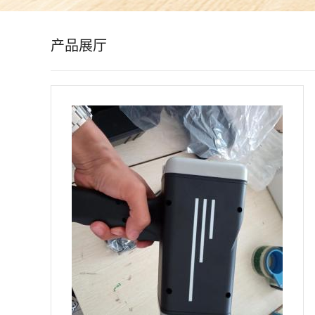
公
产品展厅
司
动
态
产
品
展
厅
证