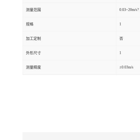
0.03~20m/s?
测量范围
留
1
规格
言
加工定制
否
1
外形尺寸
±0.03m/s
测量精度