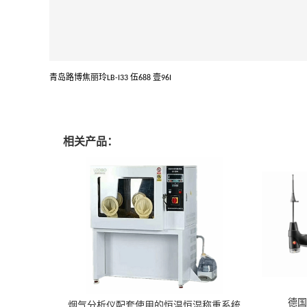
青岛路博焦丽玲
伍
壹
LB-I33
688
96I
相关产品：
德国
烟气分析仪配套使用的恒温恒湿称重系统