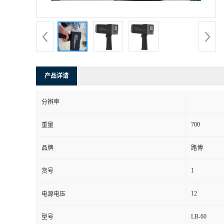
书
荣
誉
产品详请
联
分辨率
系
700
重量
方
品牌
路博
式
1
货号
在
12
电源电压
LB-60
型号
线