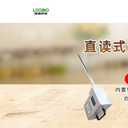
公
司
首
页
公
司
介
绍