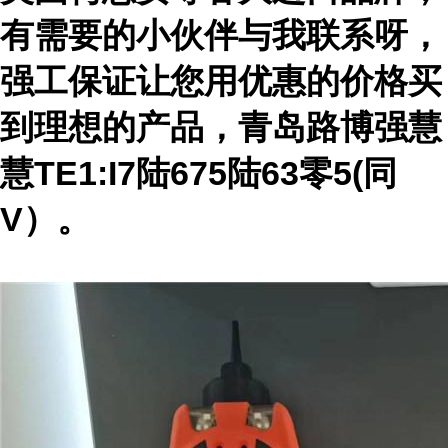
有需要的小伙伴与我联系呀，
强工保证让您用优惠的价格买
到理想的产品，青岛路博强慧
慧TE1:I7陆675陆63零5
(同
V）
。