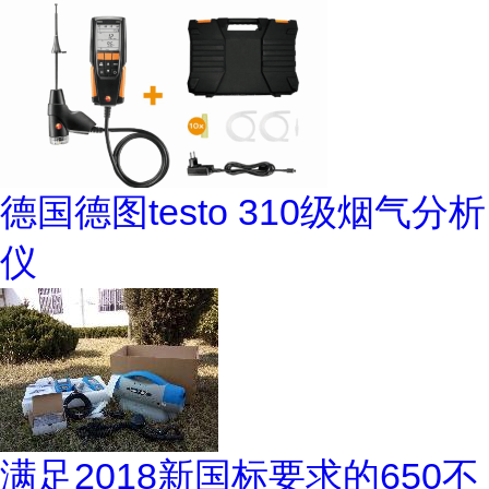
德国德图testo 310级烟气分析
仪
满足2018新国标要求的650不