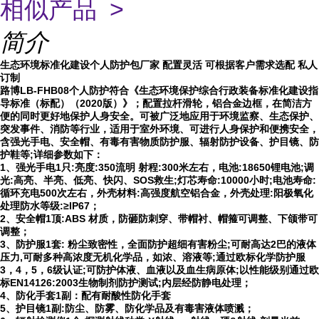
相似产品 >
简介
生态环境标准化建设个人防护包厂家 配置灵活 可根据客户需求选配 私人
订制
路博LB-FHB08个人防护
符合《生态环境保护综合行政装备标准化建设指
导标准（标配）（2020版）》；配置拉杆滑轮，铝合金边框，在简洁方
便的同时更好地保护人身安全。可被广泛地应用于环境监察、生态保护、
突发事件、消防等行业，适用于室外环境、可进行人身保护和便携安全，
含强光手电、安全帽、有毒有害物质防护服、辐射防护设备、护目镜、防
护鞋等;详细参数如下：
1、强光手电1只:亮度:350流明 射程:300米左右，电池:18650锂电池;调
光:高亮、半亮、低亮、快闪、SOS救生;灯芯寿命:10000小时;电池寿命:
循环充电500次左右，外壳材料:高强度航空铝合金，外壳处理:阳极氧化
处理防水等级:≥IP67；
2、安全帽1顶:ABS 材质，防砸防刺穿、带帽衬、帽箍可调整、下颌带可
调整；
3、防护服1套: 粉尘致密性，全面防护超细有害粉尘;可耐高达2巴的液体
压力,可耐多种高浓度无机化学品，如浓、溶液等;通过欧标化学防护服
3，4，5，6级认证;可防护体液、血液以及血生病原体;以性能级别通过欧
标EN14126:2003生物制剂防护测试;内层经防静电处理；
4、防化手套1副：配有耐酸性防化手套
5、护目镜1副:防尘、防雾、防化学品及有毒害液体喷溅；