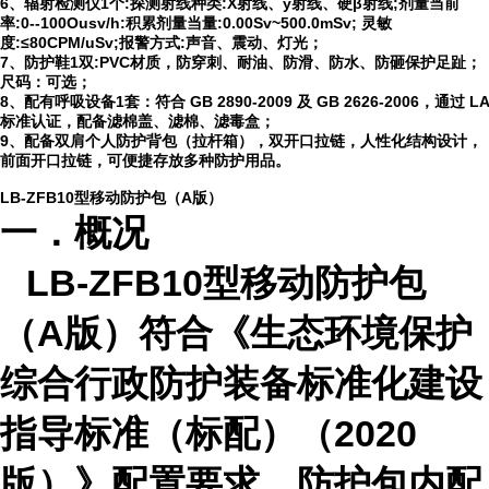
6、辐射检测仪1个:探测射线种类:X射线、y射线、硬β射线;剂量当前
率:0--100Ousv/h:积累剂量当量:0.00Sv~500.0mSv; 灵敏
度:≤80CPM/uSv;报警方式:声音、震动、灯光；
7、防护鞋1双:PVC材质，防穿刺、耐油、防滑、防水、防砸保护足趾；
尺码：可选；
8、配有呼吸设备1套：符合 GB 2890-2009 及 GB 2626-2006，通过 LA
标准认证，配备滤棉盖、滤棉、滤毒盒；
9、配备双肩个人防护背包（拉杆箱），双开口拉链，人性化结构设计，
前面开口拉链，可便捷存放多种防护用品。
LB-ZFB10型移动防护包（A版）
一．概况
LB-ZFB10型移动防护包
（A版）符合《生态环境保护
综合行政防护装备标准化建设
指导标准（标配）（2020
版）》配置要求，防护包内配