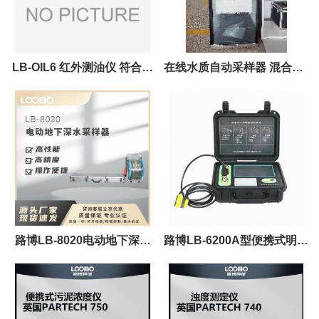
LB-OIL6 红外测油仪 符合国
在线水质自动采样器 混合AB
标
桶采样 效率高
路博LB-8020电动地下深水
路博LB-6200A型便携式明渠
采样器
流量计 满足HJ/T15-2019标
准