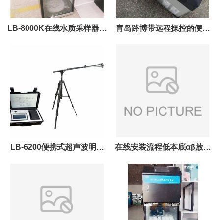
LB-8000K在线水质采样器升
青岛路博带远程操控的便携
级留样瓶自动排空功能
式水质采样器LB-8001D
LB-6200便携式超声波明渠
在线安装流程低本底αβ放射
流量计手提箱式设计 方便用
性测量仪
户携带