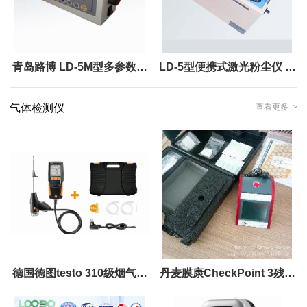
青岛路博 LD-5M型多参数激
LD-5型便携式激光粉尘仪 可
光粉尘仪 设计了恒流控制器
直读颗粒物质量浓度，1分钟
气体检测仪
查看更多 >
出结果
德国德图testo 310级烟气分
丹麦膜康CheckPoint 3残氧
析仪
仪充氮包装和气调包装