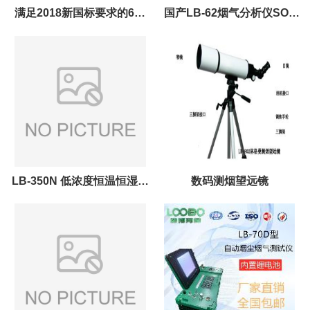
满足2018新国标要求的650
国产LB-62烟气分析仪SO2
不透光烟度计价格
、NO、NO2、CO、CO2、
H2S
LB-350N 低浓度恒温恒湿称
数码测烟望远镜
重系统