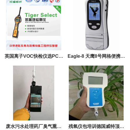
英国离子VOC快检仪选PCT-
Eagle-8 天鹰8号网格便携式
LB-00
酒精检测仪
废水污水处理药厂臭气熏天
残氧仪包培训德国威特顶空