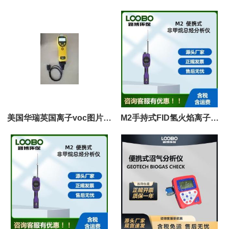
臭气检测仪
分析仪
美国华瑞英国离子voc图片参
M2手持式FID氢火焰离子化
数
检测仪 满足GB 37822-2019
国标要求