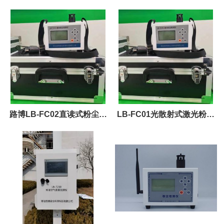
监测系统 带CEP认证 可联网
尘检测仪 光散射原理
环保
路博LB-FC02直读式粉尘检
LB-FC01光散射式激光粉尘
测仪 直接显示PM2.5 PM10
仪配备PM2.5 PM10 TSP切
TSP读数
割器