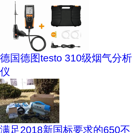
德国德图testo 310级烟气分析
仪
满足2018新国标要求的650不