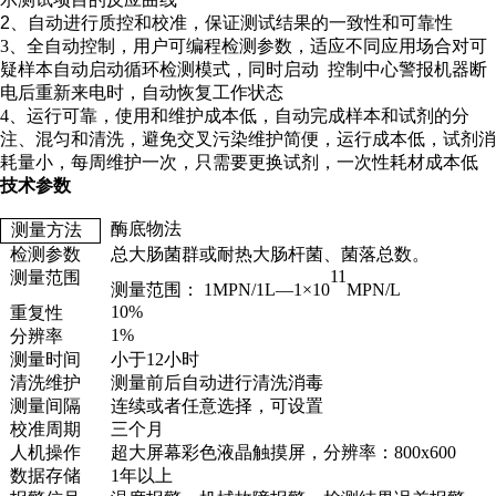
2
、自动进行质控和校准，保证测试结果的一致性和可靠性
3
、全自动控制，用户可编程检测参数，适应不同应用场合对可
疑样本自动启动循环检测模式，同时启动 控制中心警报机器断
电后重新来电时，自动恢复工作状态
4
、运行可靠，使用和维护成本低，自动完成样本和试剂的分
注、混匀和清洗，避免交叉污染维护简便，运行成本低，试剂消
耗量小，每周维护一次，只需要更换试剂，一次性耗材成本低
技术参数
酶底物法
测量方法
检测参数
总大肠菌群或耐热大肠杆菌
、菌落总数。
11
测量范围
测量范围： 1
MPN
/1
L
—1×10
MPN/L
10
%
重复性
1%
分辨率
测量时间
小于12小时
清洗维护
测量前后自动进行清洗消毒
测量间隔
连续或者任意选择，可设置
校准周期
三个月
人机操作
超大屏幕彩色液晶触摸屏
，分辨率：
800x600
数据存储
1年以上