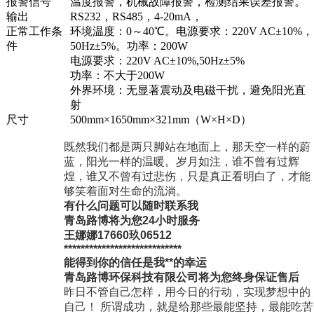
报警信号
温度报警，机械故障报警，检测结果误差报警。
输出
RS232，RS485，4-20mA，
正常工作条
环境温度：0～40℃
。
电源要求：220V AC±10%，
件
50Hz±5%
。功率：
200W
电源要求：220V AC±10%,50Hz±5%
功率：不大于200W
外界环境：无显著震动及电磁干扰，避免阳光直
射
尺寸
500mm×1650mm×3
21
mm（W×H×D）
既然我们都是两只脚站在地面上，那天空一样的蔚
蓝，阳光一样的温暖。岁月如注，谁不曾有过辉
煌，谁又不曾有过悲伤，只是真正看明白了，才能
够笑着面对生命的流淌。
有什么问题可以随时联系我
青岛路博将为您
24
小时服务
王娜娜
17660玖06512
****************************
能得到你的信任是我
**
的幸运
青岛路博环保科技有限公司将为您终身保证售后
昨日不管自己怎样，用今日的行动，实现梦想中的
自己！
所谓成功，就是给那些最能坚持，最能吃苦