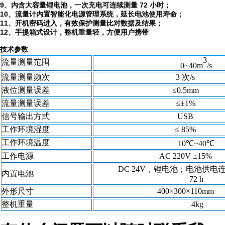
9、
内含大容量锂电池，一次充电可连续测量
72 小时；
10、
流量计内置智能化电源管理系统，延长电池使用寿命；
11、
开机密码进入，有效保护测量比对数据及结果；
12、
手提箱式设计，整机重量轻，方便用户携带
技术参数
3
流量测量范围
0~40m
/
s
流量测量频次
3 次/
s
液位测量误差
≤
0.5mm
流量测量误差
≤±
1%
信号输出方式
USB
工作环境湿度
≤
85%
工作
环境温度
10℃~
4
0℃
工作电源
AC 220V
±15%
DC
24
V
，锂电池；电池供电
内置电池
72
h
外形尺寸
40
0
×300×110mm
整机重量
4
k
g