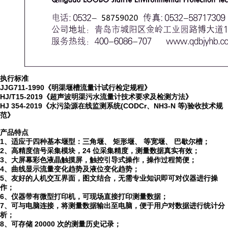
执行标准
JJG711-1990《明渠堰槽流量计试行检定规程》
HJ/T15-2019《超声波明渠污水流量计技术要求及检测方法》
HJ 354-2019《水污染源在线监测系统(CODCr、NH3-N 等)验收技术规
范》
产品特点
1、
适应于四种基本堰型：三角堰、
矩形堰、
等宽堰、
巴歇尔槽；
2、
高精度信号采集模块，
24 位采集精度，测量数据真实有效；
3、
大屏幕彩色液晶触摸屏，触控引导式操作，操作过程简便；
4、
曲线显示流量变化趋势及液位变化趋势；
5、
友好的人机交互界面，图文结合，无需专业知识即可对仪器进行操
作；
6、
仪器带有微型打印机，可现场直接打印测量数据；
7、
可与电脑连接，将测量数据输出至电脑，便于用户对数据进行统计分
析；
8、
可存储
20000 次的测量历史记录；