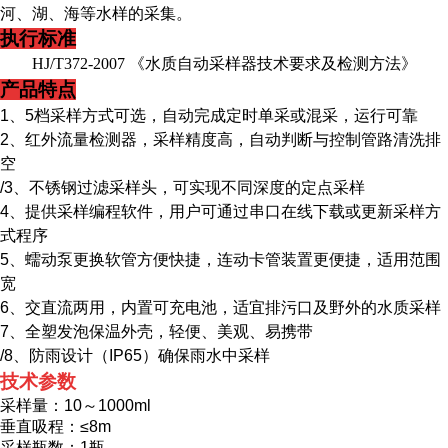
河、湖、海等水样的采集。
执行标准
HJ/T372-2007 《水质自动采样器技术要求及检测方法》
产品特点
1
、
5
档采样方式可选，自动完成定时单采或混采，运行可靠
2
、
红外流量检测器，采样精度高，自动判断与控制管路清洗排
空
/3
、
不锈钢过滤采样头，可实现不同深度的定点采样
4
、
提供采样编程软件，用户可通过串口在线下载或更新采样方
式程序
5
、
蠕动泵更换软管方便快捷，连动卡管装置更便捷，适用范围
宽
6
、
交直流两用，内置可充电池，适宜排污口及野外的水质采样
7
、
全塑发泡保温外壳，轻便、美观、易携带
/8
、
防雨设计（
IP65
）确保雨水中采样
技术参数
采样量：
10～1000ml
垂直吸程：
≤8m
采样瓶数：
1瓶