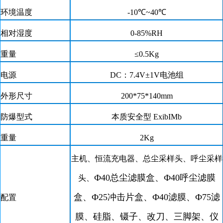
环境温度
-
10
℃~4
0
℃
相对湿度
0-85%RH
重量
≤0.5Kg
电源
DC：7.4V±1V电池组
外形尺寸
200*75*140
mm
防爆型式
本质安全型 ExibIMb
重量
2
K
g
主机、恒流充电器、总尘采样头、呼尘采样
Ф40总尘滤膜盒
、
Ф40呼尘滤膜
头、
盒
、
Ф25冲击片盒
、
Ф40滤膜
、
Ф75滤
配置
膜
、
硅脂
、
镊子、改刀
、
三脚架
、
仪