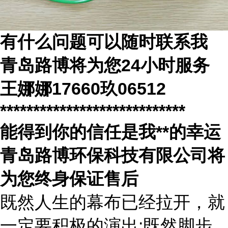
有什么问题可以随时联系我
青岛路博将为您
24
小时服务
王娜娜
17660
玖
06512
****************************
能得到你的信任是我
**
的幸运
青岛路博环保科技有限公司将
为您终身保证售后
既然人生的幕布已经拉开，就
一定要积极的演出
;既然脚步