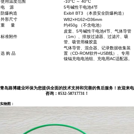
使用温度范围
-10°C ～ 40°C
电 源
5号碱性干电池4节
防爆构造
ExibII BT3 （本质安全防爆构造）
外形尺寸
W82×H162×D36mm
重 量
约450g （不含电池）
皮套、5号碱性干电池4节、气体导管
标准附件
（1m）、排放过滤器、过滤片、吸
管、吸管用橡胶盖
气体导管、混合器、记录数据收集装
选 购 品
置（CD-ROM软件+USB线）、专用
镍镉充电电池组、充电用AC适配器。
青岛路博建业环保为您提供全面的技术支持和完善的售后服务！欢迎来电
咨询：0532-58717731！
实物图：