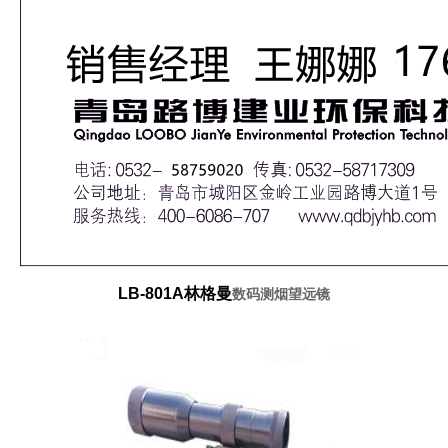
LB-801A
林格曼
数码测烟望远镜