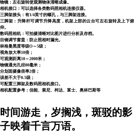
物镜：左右旋转使观测物体清晰成像。
相机接口：可以选择各类数码照相机连接仪器。
三脚架接头：有1/4英寸的螺孔，与三脚架连接。
三脚架：升降杆可调节升降高度，机架上部的云台可左右旋转及上下俯
仰。
数码照相机：可拍摄清晰对比图片进行分析及存档。
目镜调节窗盖：防止照相时漏光。
林格曼黑度等级O～5级；
视角放大率10倍；
可观测距离10～
2
000米；
物镜通光孔径
8
0毫米；
分划面摄像倍率2倍；
误差不大于0.5级；
可配置三脚架及数码照相机接口。
相机配置参考：佳能、索尼、柯达、富士、奥林巴斯等
时间游走，岁搁浅，斑驳的影
子映着千言万语。