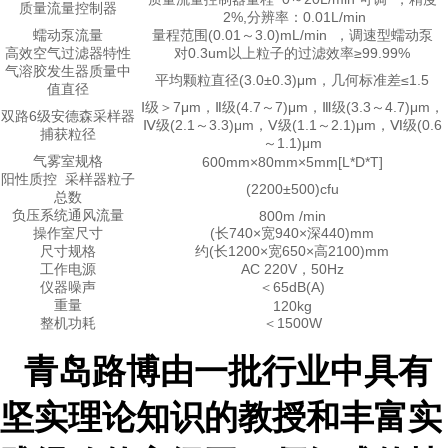
质量流量控制器
2%,分辨率：0.01L/min
蠕动泵流量
量程范围(0.01～3.0)mL/min ，调速型蠕动泵
高效空气过滤器特性
对0.3um以上粒子的过滤效率≥99.99%
气溶胶发生器质量中
平均颗粒直径(3.0±0.3)μm，几何标准差≤1.5
值直径
Ⅰ级＞7μm，Ⅱ级(4.7～7)μm，Ⅲ级(3.3～4.7)μm，
双路6级安德森采样器
Ⅳ级(2.1～3.3)μm，Ⅴ级(1.1～2.1)μm，Ⅵ级(0.6
捕获粒径
～1.1)μm
气雾室规格
600mm×80mm×5mm[L*D*T]
阳性质控 采样器粒子
(2200±500)cfu
总数
负压系统通风流量
800m /min
操作室尺寸
(长740×宽940×深440)mm
尺寸规格
约(长1200×宽650×高2100)mm
工作电源
AC 220V，50Hz
仪器噪声
＜65dB(A)
重量
120kg
整机功耗
＜1500W
青岛路博
由一批行业中具有
坚实理论知识的教授和丰富实