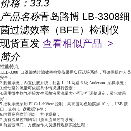
价格：
33.3
产品名称
青岛路博 LB-3308细
菌过滤效率（BFE）检测仪
现货直发
查看相似产品 >
简介
性能特点
1.LB-3308 口罩细菌过滤效率检测仪采用负压试验系统，可确保操作人员
安全；
2.测量系统，内置供液系统，配备 I、II 两路 6 级 Anderson 采样系统；
3.蠕动泵的流量可依据具体情况进行设定；
4.采用微生物气溶胶发生器菌液雾流量大小可进行调整设定，雾化效果
好；
5.控制系统采用 PLC+LabView 控制，高亮度彩色触摸屏 10 寸，USB 接
口，支持 U 盘数据转存；
6.内置高亮度照明灯，方便观察；
7.所有流量控制均采用质量流量控制系统；
8.前置玻璃门，方便操作人员进行观察实验过程；