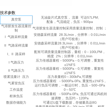
技术参数
无油旋片式真空泵， 流量 可达57LPM;
真空泵
配备，气流稳定，负压－900pa
气溶胶发生器流量控
气溶胶发生器流量控制采用质量流量控制，控制 ；
制
安德森采样流量 28.3L/min，分辨率：0.01L/min
I 气路采样流量
（用户可校准）
安德森采样流量28.3L/min ，分辨率：0.01L/min
II 气路采样流量
（用户可校准）
配有可调质量流量控制器，量程：0－100LPM，
I、II 路采样
精度 2%；分辨率：0.01L/min
压力传感器量程－5000Pa－0,可调整，重复性
I 气路压力
±1%FS
压力传感器量程－5000Pa－0,可调整，重复性
II 气路压力
±1%FS
喷雾流量计 压力
压力表量程0～300kPa,可调整
压力传感器量程 －5000Pa-0Pa, 重复性±1%FS，
气雾室负压
运行负压可调整，一般运行时，负压－500~0Pa
工作温度
0～50℃
压力传感器量程 －500Pa-0Pa, 负压可通过风机转
柜体负压
速调整， 负压约－120Pa
数据存储能力
可通过U盘下载数据，存储量高达8G
质量流量控制器量程 0～20L/min 可调 ，精度