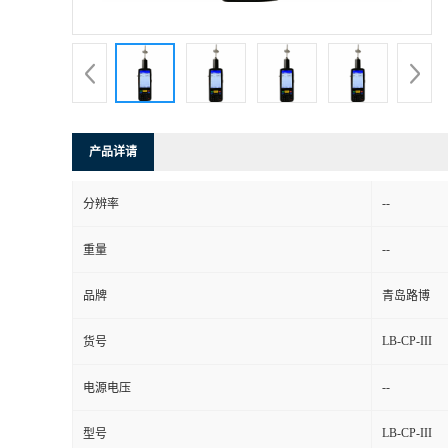
书
荣
誉
产品详请
联
--
分辨率
系
--
重量
方
品牌
青岛路博
式
LB-CP-III
货号
在
--
电源电压
LB-CP-III
型号
线