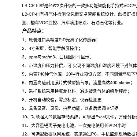
LB-CP-III型是经过2次升级的一款多功能智能化手持式V
LB-CP-III有机气体检测仪凭借安卓智能系统设计、触
测、槽车VOC监控、汽车喷漆喷涂、石油石化等行业。
产品特点：
1、原装进口高精度PID光离子化传感器；
2、4寸彩屏，智能手触屏操作；
3、ppm与mg/m3、曲线图同时显示；
4、带温度和压力补偿，可 实现不同温度和湿度环境下对气
5、内置740种气体库，20种行业预设方案，不同测量环境下
6、内置高速耐用膜片式微型抽气泵，流量高达400ml/min；
7、采样系统采用特氟龙材料，减少被测气体的吸附程度；
8、开机自动校验，零点标定，仪器检测更
9、具备录音、录像、拍照功能，以备后续调查证据
10、功能强大的数据存储系统，可导出Excel文件，方便分析
11、大容量锂离子充电电池，一次充电使用长达24小时
12、可选配数据联网系统，实施通过PC、手机监测现场数据