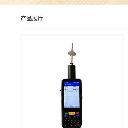
公
产品展厅
司
动
态
产
品
展
厅
证