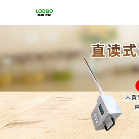
公
司
首
页
公
司
介
绍